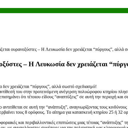
εται ουρανοξύστες – Η Λευκωσία δεν χρειάζεται “πύργους”, αλλά 
ξύστες – Η Λευκωσία δεν χρειάζεται “πύργ
αντίθεσή του στην προτεινόμενη ανέγερση πολυώροφου κτηρίου πλησ
πισημάνει ότι τέτοιου είδους “αναπτύξεις” σε αυτή την περιοχή και 
 αντιτίθεται σε αυτή την “ανάπτυξη”, αναγνωρίζοντας τους κινδύνου
ερβαίνει τους 8 ορόφους. Το αίτημα για κατασκευή κτηρίου 25 ή 32 ο
οφοριακές και περιβαλλοντικές επιπτώσεις μιας τέτοιας “ανάπτυξης”
, με ανυπολόγιστες συνέπειες για την πολιτιστική μας κληρονομιά κ