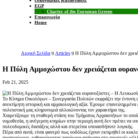
Οικονομικές Καταστάσεις
EGP
Charter of the European Greens
Επικοινωνία
Home
Αρχική Σελίδα
Articles
Η Πύλη Αμμοχώστου δεν χρειάζ
9
9
Η Πύλη Αμμοχώστου δεν χρειάζεται ουρανο
Feb 21, 2025
Το Κίνημα Οικολόγων – Συνεργασία Πολιτών εκφράζει την έντονη 
ανεκτίμητη ιστορική και αρχαιολογική αξία. Έχουμε επανειλημμένα ε
πολιτιστική μας κληρονομιά αλλοιώνοντας τον χαρακτήρα της.
Χαιρετίζουμε τη σταθερή στάση του Τμήματος Αρχαιοτήτων το οποίο
νομοθεσία, η ανέγερση κτηρίων στην περιοχή αυτή δεν πρέπει να υπ
πολεοδομικές διατάξεις αλλά και στερείται οποιασδήποτε λογικής.
Πέρα από αυτά, είναι φανερό πως ουδόλως έχουν εκτιμηθεί οι κυκλ
προηγούμενο, ενθαρρύνοντας παρόμοια αιτήματα στο προσεχές μέλλον