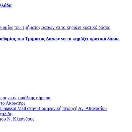
λλάδα
οθυμίας του Τμήματος Δασών να το κηρύξει κρατικό δάσος
πυρηνικός εφιάλτης σήμερα
στο Ακρωτήρι
imassol Mall στην Βιομηχανική περιοχή Αγ. Αθανασίου
χαλίδη
 του Ν. Κλεάνθους