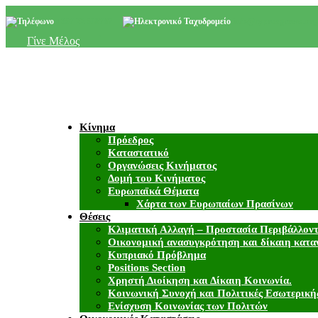
+357 22 518787
info@cyprusgreens.org
Γίνε Μέλος
Κίνημα
Πρόεδρος
Καταστατικό
Οργανώσεις Κινήματος
Δομή του Κινήματος
Ευρωπαϊκά Θέματα
Χάρτα των Ευρωπαίων Πρασίνων
Θέσεις
Κλιματική Αλλαγή – Προστασία Περιβάλλον
Οικονομική ανασυγκρότηση και δίκαιη κατα
Κυπριακό Πρόβλημα
Positions Section
Χρηστή Διοίκηση και Δίκαιη Κοινωνία.
Κοινωνική Συνοχή και Πολιτικές Εσωτερική
Ενίσχυση Κοινωνίας των Πολιτών