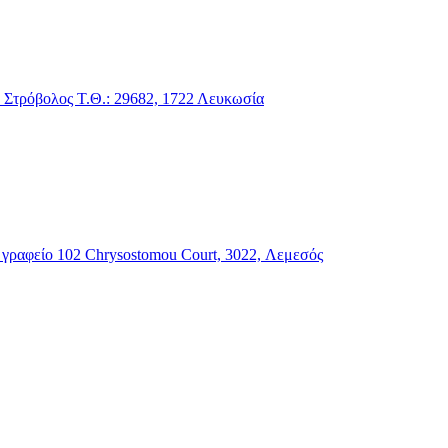
1 Στρόβολος Τ.Θ.: 29682, 1722 Λευκωσία
, γραφείο 102 Chrysostomou Court, 3022, Λεμεσός