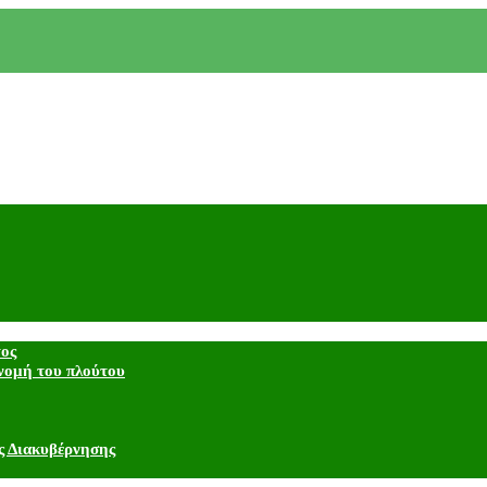
τος
νομή του πλούτου
ς Διακυβέρνησης