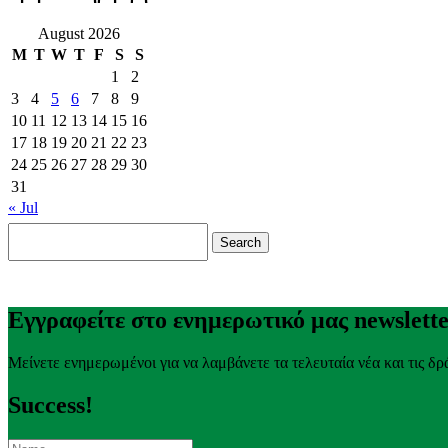
August 2026
M
T
W
T
F
S
S
1
2
3
4
5
6
7
8
9
10
11
12
13
14
15
16
17
18
19
20
21
22
23
24
25
26
27
28
29
30
31
« Jul
Search
for:
Εγγραφείτε στο ενημερωτικό μας newslett
Μείνετε ενημερωμένοι για να λαμβάνετε τα τελευταία νέα και τις δρ
Success!