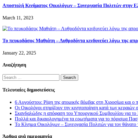
Αποστολή Κινήματος Οικολόγων – Συνεργασία Πολιτών στην Ε
March 11, 2023
Το πευκοδάσος Μαθιάτη – Λυθροδόντα κινδυνεύει λόγω της απρ
January 22, 2025
Αναζήτηση
Search
for:
Τελευταίες δημοσιεύσεις
6 Αυγούστου: Ρίψη της ατομικής βόμβας στη Χιροσίμα και ο 
Οι Οικολόγοι στηρίζουν την κινητοποίηση κατά των κεραιών 
Σκανδαλώδης η απόφαση του Υπουργικού Συμβουλίου για το L
Πολλά και δικαιολογημένα τα ερωτήματα για το πόρισμα Πασ
Το Κίνημα Οικολόγων – Συνεργασία Πολιτών για τον θάνατο
Άρθρα ανά ημερομηνία