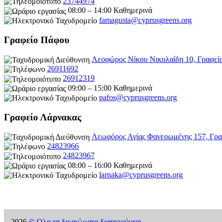
23744974
08:00 – 14:00 Καθημερινά
famagusta@
cyprusgreens.org
Γραφείο Πάφου
Λεοφώρος Νίκου Νικολαίδη 10, Γραφεί
26911692
26912319
09:00 – 15:00 Καθημερινά
pafos@cyprusgreens.org
Γραφείο Λάρνακας
Λεωφόρος Αγίας Φανερωμένης 157, Γρα
24823966
24823967
08:00 – 16:00 Καθημερινά
larnaka@cyprusgreens.
org
2026
© Ολα τα δικαιώματα διατηρούνται