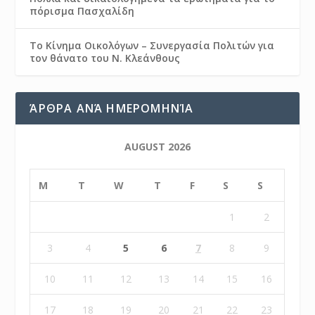
πόρισμα Πασχαλίδη
Το Κίνημα Οικολόγων – Συνεργασία Πολιτών για
τον θάνατο του Ν. Κλεάνθους
ΆΡΘΡΑ ΑΝΆ ΗΜΕΡΟΜΗΝΊΑ
AUGUST 2026
M
T
W
T
F
S
S
1
2
3
4
5
6
7
8
9
10
11
12
13
14
15
16
17
18
19
20
21
22
23