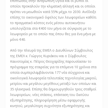
επιπτώσεις στην ανθρώπινη υγεία και οι ρύποι οι
οποίοι προκαλούν την κλιματική αλλαγή και οι οποίοι
πρέπει να μειωθούν κατά 55% μέχρι το 2030. Ανέδειξε
επίσης το οικονομικό όφελος των λεωφορείων καθότι
το πραγματικό κόστος ενός μέσου αυτοκινήτου
υπολογίζεται στα €400 τον μήνα σε σύγκριση με το
λεωφορείο με το οποίο πας όπου θες για ένα μήνα με
μόνο €40.
Από την πλευρά της ΕΜΕΛ ο Διευθύνων Σύμβουλος
της ΕΜΕΛ κ. Γιώργος Κυριάκου και ο Σύμβουλος
Καινοτομίας κ. Πέτρος Θεοχαρίδης παρουσίασαν το
πρόγραμμα της εταιρείας για τα επόμενα 10 χρόνια στα
οποία συμπεριλαμβάνονται 177 νέα σύγχρονα και
οικολογικά λεωφορεία τελευταίας τεχνολογίας μικρού,
μετρίου και μεγάλου μεγέθους μεταξύ των οποίων και
35 ηλεκτρικά. Επίσης θα δημιουργηθούν τρεις σταθμοί
λεωφορείων, νέες στάσεις, επέκταση του δικτύου
εξυπηρέτησης, πληροφόρηση μέσω εφαρμογής
κινητού, μεγαλύτερη συχνότητα εξυπηρέτησης και