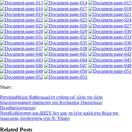
Share:
Previous
Θέμα: Καθιερωμένη ετήσια εφ’ όλης της ύλης
δημοσιογραφική διάσκεψη του Κινήματος Οικολόγων
Περιβαλλοντιστών
Next
Κυβέρνηση και ΔΗΣΥ δεν μας τα λένε καλά στο θέμα της
τριμερούς συνάντησης στη Ν. Υόρκη
Related Posts