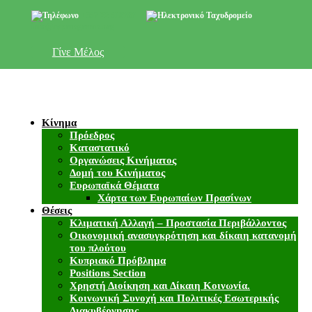
+357 22 518787
info@cyprusgreens.org
Γίνε Μέλος
Κίνημα
Πρόεδρος
Καταστατικό
Οργανώσεις Κινήματος
Δομή του Κινήματος
Ευρωπαϊκά Θέματα
Χάρτα των Ευρωπαίων Πρασίνων
Θέσεις
Κλιματική Αλλαγή – Προστασία Περιβάλλοντος
Οικονομική ανασυγκρότηση και δίκαιη κατανομή
του πλούτου
Κυπριακό Πρόβλημα
Positions Section
Χρηστή Διοίκηση και Δίκαιη Κοινωνία.
Κοινωνική Συνοχή και Πολιτικές Εσωτερικής
Διακυβέρνησης