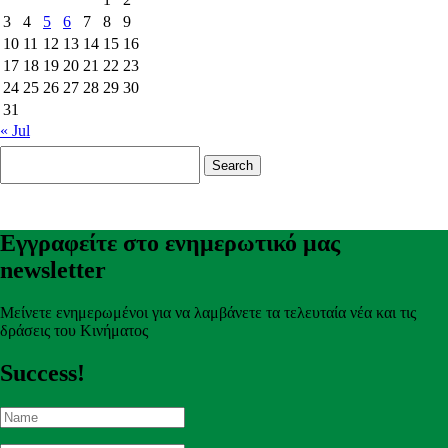
3
4
5
6
7
8
9
10
11
12
13
14
15
16
17
18
19
20
21
22
23
24
25
26
27
28
29
30
31
« Jul
Search
for:
Εγγραφείτε στο ενημερωτικό μας
newsletter
Μείνετε ενημερωμένοι για να λαμβάνετε τα τελευταία νέα και τις
δράσεις του Κινήματος
Success!