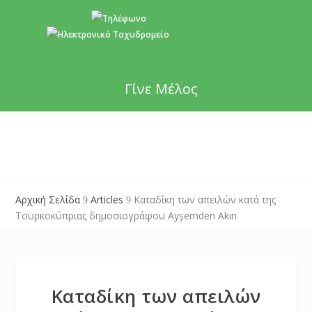
+357 22 518787
info@cyprusgreens.org
Γίνε Μέλος
Αρχική Σελίδα
Articles
Καταδίκη των απειλών κατά της
9
9
Τουρκοκύπριας δημοσιογράφου Ayşemden Akın
Καταδίκη των απειλών