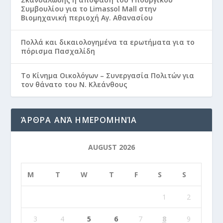
Συμβουλίου για το Limassol Mall στην
Βιομηχανική περιοχή Αγ. Αθανασίου
Πολλά και δικαιολογημένα τα ερωτήματα για το
πόρισμα Πασχαλίδη
Το Κίνημα Οικολόγων – Συνεργασία Πολιτών για
τον θάνατο του Ν. Κλεάνθους
ΆΡΘΡΑ ΑΝΆ ΗΜΕΡΟΜΗΝΊΑ
AUGUST 2026
M
T
W
T
F
S
S
1
2
3
4
5
6
7
8
9