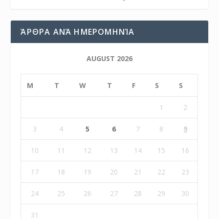
ΆΡΘΡΑ ΑΝΆ ΗΜΕΡΟΜΗΝΊΑ
AUGUST 2026
M
T
W
T
F
S
S
1
2
3
4
5
6
7
8
9
10
11
12
13
14
15
16
17
18
19
20
21
22
23
24
25
26
27
28
29
30
31