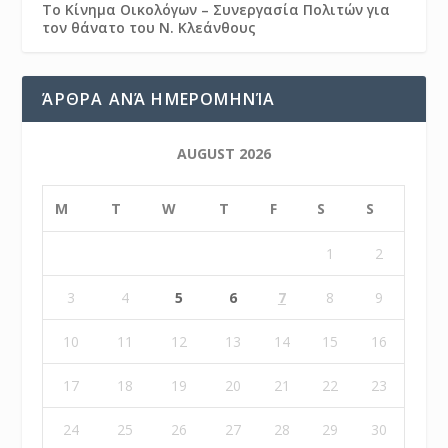
Το Κίνημα Οικολόγων – Συνεργασία Πολιτών για
τον θάνατο του Ν. Κλεάνθους
ΆΡΘΡΑ ΑΝΆ ΗΜΕΡΟΜΗΝΊΑ
AUGUST 2026
M
T
W
T
F
S
S
1
2
3
4
5
6
7
8
9
10
11
12
13
14
15
16
17
18
19
20
21
22
23
24
25
26
27
28
29
30