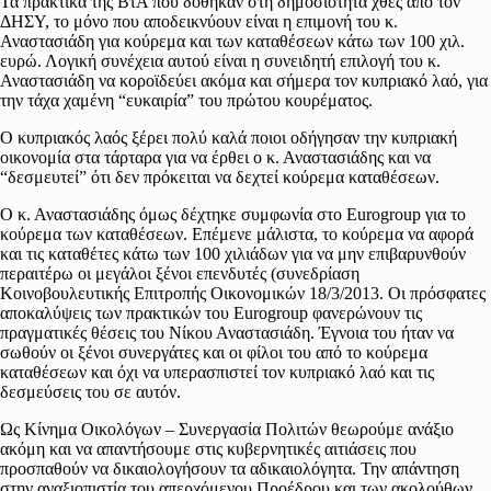
Τα πρακτικά της ΒτΑ που δόθηκαν στη δημοσιότητα χθες από τον
ΔΗΣΥ, το μόνο που αποδεικνύουν είναι η επιμονή του κ.
Αναστασιάδη για κούρεμα και των καταθέσεων κάτω των 100 χιλ.
ευρώ. Λογική συνέχεια αυτού είναι η συνειδητή επιλογή του κ.
Αναστασιάδη να κοροϊδεύει ακόμα και σήμερα τον κυπριακό λαό, για
την τάχα χαμένη “ευκαιρία” του πρώτου κουρέματος.
Ο κυπριακός λαός ξέρει πολύ καλά ποιοι οδήγησαν την κυπριακή
οικονομία στα τάρταρα για να έρθει ο κ. Αναστασιάδης και να
“δεσμευτεί” ότι δεν πρόκειται να δεχτεί κούρεμα καταθέσεων.
Ο κ. Αναστασιάδης όμως δέχτηκε συμφωνία στο Eurogroup για το
κούρεμα των καταθέσεων. Επέμενε μάλιστα, το κούρεμα να αφορά
και τις καταθέτες κάτω των 100 χιλιάδων για να μην επιβαρυνθούν
περαιτέρω οι μεγάλοι ξένοι επενδυτές (συνεδρίαση
Κοινοβουλευτικής Επιτροπής Οικονομικών 18/3/2013. Οι πρόσφατες
αποκαλύψεις των πρακτικών του Eurogroup φανερώνουν τις
πραγματικές θέσεις του Νίκου Αναστασιάδη. Έγνοια του ήταν να
σωθούν οι ξένοι συνεργάτες και οι φίλοι του από το κούρεμα
καταθέσεων και όχι να υπερασπιστεί τον κυπριακό λαό και τις
δεσμεύσεις του σε αυτόν.
Ως Κίνημα Οικολόγων – Συνεργασία Πολιτών θεωρούμε ανάξιο
ακόμη και να απαντήσουμε στις κυβερνητικές αιτιάσεις που
προσπαθούν να δικαιολογήσουν τα αδικαιολόγητα. Την απάντηση
στην αναξιοπιστία του απερχόμενου Προέδρου και των ακολούθων