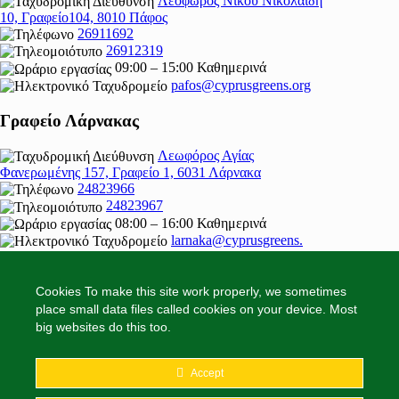
Λεοφώρος Νίκου Νικολαίδη
10, Γραφείο104, 8010 Πάφος
26911692
26912319
09:00 – 15:00 Καθημερινά
pafos@cyprusgreens.org
Γραφείο Λάρνακας
Λεωφόρος Αγίας
Φανερωμένης 157, Γραφείο 1, 6031 Λάρνακα
24823966
24823967
08:00 – 16:00 Καθημερινά
larnaka@cyprusgreens.
org
Cookies To make this site work properly, we sometimes
place small data files called cookies on your device. Most
big websites do this too.
2026
© Ολα τα δικαιώματα διατηρούνται
Follow
Accept
Follow