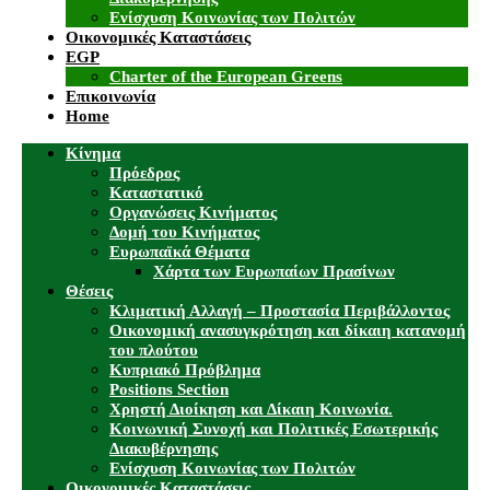
Ενίσχυση Κοινωνίας των Πολιτών
Οικονομικές Καταστάσεις
EGP
Charter of the European Greens
Επικοινωνία
Home
Κίνημα
Πρόεδρος
Καταστατικό
Οργανώσεις Κινήματος
Δομή του Κινήματος
Ευρωπαϊκά Θέματα
Χάρτα των Ευρωπαίων Πρασίνων
Θέσεις
Κλιματική Αλλαγή – Προστασία Περιβάλλοντος
Οικονομική ανασυγκρότηση και δίκαιη κατανομή
του πλούτου
Κυπριακό Πρόβλημα
Positions Section
Χρηστή Διοίκηση και Δίκαιη Κοινωνία.
Κοινωνική Συνοχή και Πολιτικές Εσωτερικής
Διακυβέρνησης
Ενίσχυση Κοινωνίας των Πολιτών
Οικονομικές Καταστάσεις