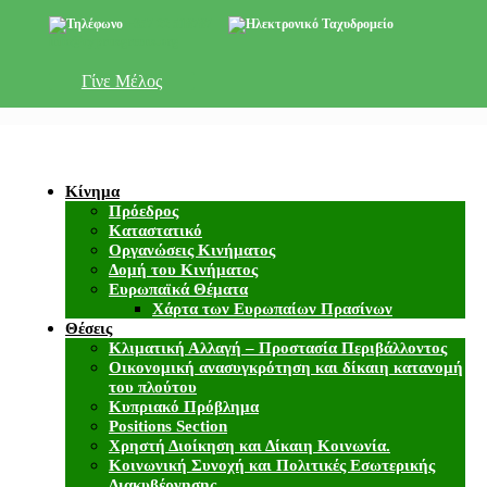
+357 22 518787
info@cyprusgreens.org
Γίνε Μέλος
Κίνημα
Πρόεδρος
Καταστατικό
Οργανώσεις Κινήματος
Δομή του Κινήματος
Ευρωπαϊκά Θέματα
Χάρτα των Ευρωπαίων Πρασίνων
Θέσεις
Κλιματική Αλλαγή – Προστασία Περιβάλλοντος
Οικονομική ανασυγκρότηση και δίκαιη κατανομή
του πλούτου
Κυπριακό Πρόβλημα
Positions Section
Χρηστή Διοίκηση και Δίκαιη Κοινωνία.
Κοινωνική Συνοχή και Πολιτικές Εσωτερικής
Διακυβέρνησης