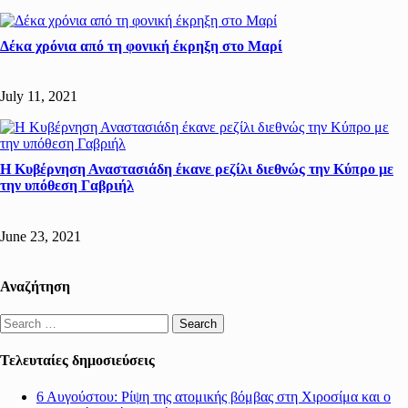
Δέκα χρόνια από τη φονική έκρηξη στο Μαρί
July 11, 2021
Η Κυβέρνηση Αναστασιάδη έκανε ρεζίλι διεθνώς την Κύπρο με
την υπόθεση Γαβριήλ
June 23, 2021
Αναζήτηση
Search
for:
Τελευταίες δημοσιεύσεις
6 Αυγούστου: Ρίψη της ατομικής βόμβας στη Χιροσίμα και ο