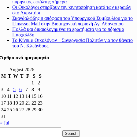
πυρηνικός εφιάλτης σήμερα
Οι Οικολόγοι στηρίζουν την κινητοποίηση κατά των κεραιών
στο Ακρωτήρι
Σκανδαλώδης η απόφαση του Υπουργικού Συμβουλίου για το
Limassol Mall στην Βιομηχανική περιοχή Αγ. Αθανασίου
Πολλά και δικαιολογημένα τα ερωτήματα για το πόρισμα
Πασχαλίδη
Το Κίνημα Οικολόγων – Συνεργασία Πολιτών για τον θάνατο
του Ν. Κλεάνθους
Άρθρα ανά ημερομηνία
August 2026
M
T
W
T
F
S
S
1
2
3
4
5
6
7
8
9
10
11
12
13
14
15
16
17
18
19
20
21
22
23
24
25
26
27
28
29
30
31
« Jul
Search
for: