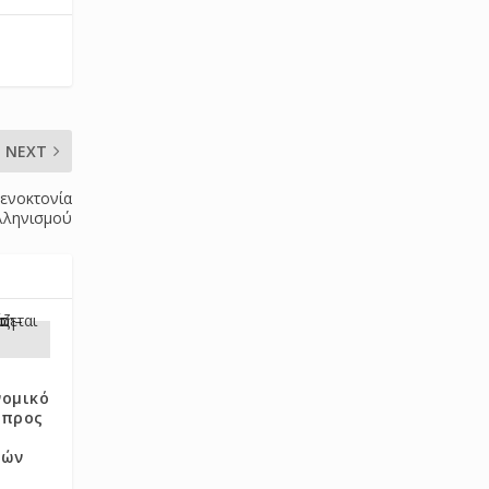
NEXT
Γενοκτονία
λληνισμού
νομικό
 προς
μών