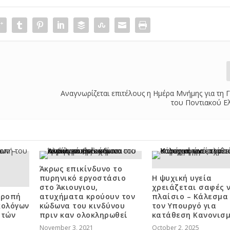
Αναγνωρίζεται επιτέλους η Ημέρα Μνήμης για τη 
του Ποντιακού Ε
Άκρως επικίνδυνο το
πυρηνικό εργοστάσιο
Η ψυχική υγεία
στο Άκιουγιου,
χρειάζεται σαφές 
τροπή
ατυχήματα κρούουν τον
πλαίσιο – Κάλεσμα
κολόγων
κώδωνα του κινδύνου
τον Υπουργό για
ιτών
πριν καν ολοκληρωθεί
κατάθεση Κανονισ
November 3, 2021
October 2, 2025