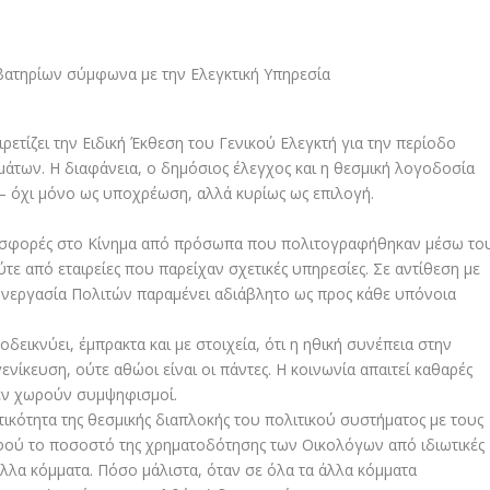
ετίζει την Ειδική Έκθεση του Γενικού Ελεγκτή για την περίοδο
μάτων. Η διαφάνεια, ο δημόσιος έλεγχος και η θεσμική λογοδοσία
ς – όχι μόνο ως υποχρέωση, αλλά κυρίως ως επιλογή.
 εισφορές στο Κίνημα από πρόσωπα που πολιτογραφήθηκαν μέσω το
ε από εταιρείες που παρείχαν σχετικές υπηρεσίες. Σε αντίθεση με
υνεργασία Πολιτών παραμένει αδιάβλητο ως προς κάθε υπόνοια
εικνύει, έμπρακτα και με στοιχεία, ότι η ηθική συνέπεια στην
γενίκευση, ούτε αθώοι είναι οι πάντες. Η κοινωνία απαιτεί καθαρές
 δεν χωρούν συμψηφισμοί.
τικότητα της θεσμικής διαπλοκής του πολιτικού συστήματος με τους
φού το ποσοστό της χρηματοδότησης των Οικολόγων από ιδιωτικές
 άλλα κόμματα. Πόσο μάλιστα, όταν σε όλα τα άλλα κόμματα