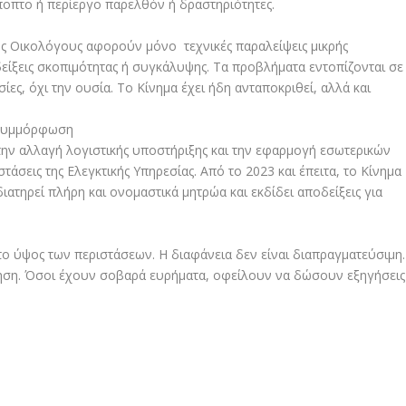
ποπτο ή περίεργο παρελθόν ή δραστηριότητες.
τους Οικολόγους αφορούν μόνο τεχνικές παραλείψεις μικρής
είξεις σκοπιμότητας ή συγκάλυψης. Τα προβλήματα εντοπίζονται σε
ες, όχι την ουσία. Το Κίνημα έχει ήδη ανταποκριθεί, αλλά και
 συμμόρφωση
την αλλαγή λογιστικής υποστήριξης και την εφαρμογή εσωτερικών
άσεις της Ελεγκτικής Υπηρεσίας. Από το 2023 και έπειτα, το Κίνημα
διατηρεί πλήρη και ονομαστικά μητρώα και εκδίδει αποδείξεις για
ο ύψος των περιστάσεων. Η διαφάνεια δεν είναι διαπραγματεύσιμη.
ύηση. Όσοι έχουν σοβαρά ευρήματα, οφείλουν να δώσουν εξηγήσεις