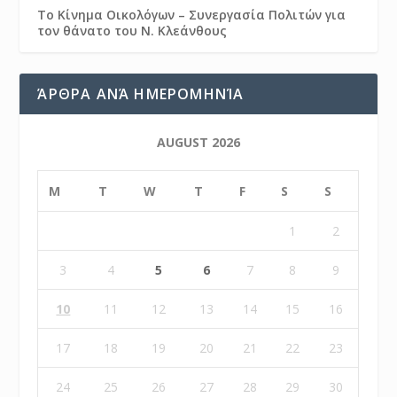
Το Κίνημα Οικολόγων – Συνεργασία Πολιτών για
τον θάνατο του Ν. Κλεάνθους
ΆΡΘΡΑ ΑΝΆ ΗΜΕΡΟΜΗΝΊΑ
AUGUST 2026
M
T
W
T
F
S
S
1
2
3
4
5
6
7
8
9
10
11
12
13
14
15
16
17
18
19
20
21
22
23
24
25
26
27
28
29
30