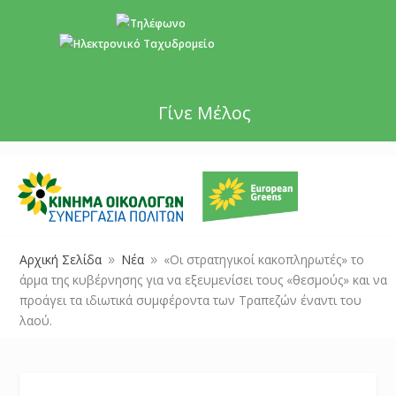
+357 22 518787
info@cyprusgreens.org
Γίνε Μέλος
Αρχική Σελίδα
Νέα
«Οι στρατηγικοί κακοπληρωτές» το
9
9
άρμα της κυβέρνησης για να εξευμενίσει τους «θεσμούς» και να
προάγει τα ιδιωτικά συμφέροντα των Τραπεζών έναντι του
λαού.