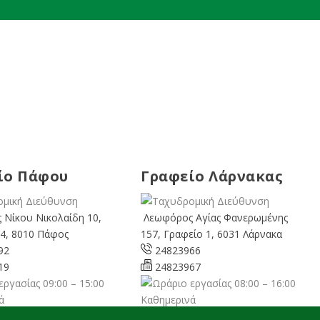
ίο Πάφου
Γραφείο Λάρνακας
 Νίκου Νικολαίδη 10,
Λεωφόρος Αγίας Φανερωμένης
4, 8010 Πάφος
157, Γραφείο 1, 6031 Λάρνακα
92
24823966
19
24823967
09:00 – 15:00
08:00 – 16:00
ά
Καθημερινά
cyprusgreens.org
larnaka@cyprusgreens.
org