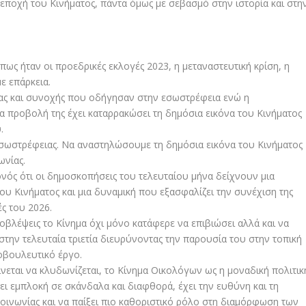
εποχή του Κινήματος, πάντα όμως με σεβασμό στην ιστορία και στη
ς ήταν οι προεδρικές εκλογές 2023, η μεταναστευτική κρίση, η
ε επάρκεια.
ητας και συνοχής που οδήγησαν στην εσωστρέφεια ενώ η
ια προβολή της έχει καταρρακώσει τη δημόσια εικόνα του Κινήματος
.
σωστρέφειας. Να αναστηλώσουμε τη δημόσια εικόνα του Κινήματος
ωνίας.
ονός ότι οι δημοσκοπήσεις του τελευταίου μήνα δείχνουν μια
υ Κινήματος και μια δυναμική που εξασφαλίζει την συνέχιση της
ς του 2026.
προβλέψεις το Κίνημα όχι μόνο κατάφερε να επιβιώσει αλλά και να
την τελευταία τριετία διευρύνοντας την παρουσία του στην τοπική
οβουλευτικό έργο.
νεται να κλυδωνίζεται, το Κίνημα Οικολόγων ως η μοναδική πολιτικ
ει εμπλοκή σε σκάνδαλα και διαφθορά, έχει την ευθύνη και τη
οινωνίας και να παίξει πιο καθοριστικό ρόλο στη διαμόρφωση των