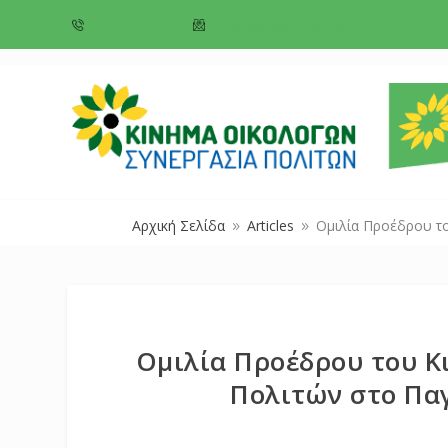
+357 22 518787
info@cyprusgreens.org
Αρχική Σελίδα
Articles
Ομιλία Προέδρου τ
9
9
Ομιλία Προέδρου του Κ
Πολιτών στο Πα