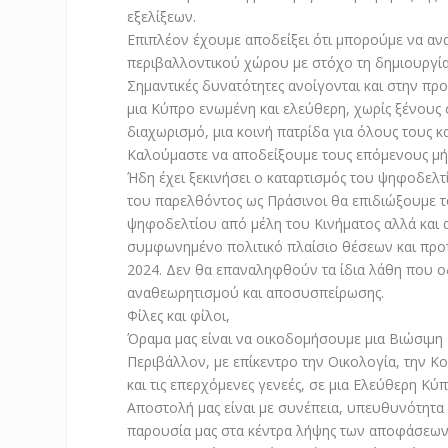
εξελίξεων.
Επιπλέον έχουμε αποδείξει ότι μπορούμε να αν
περιβαλλοντικού χώρου με στόχο τη δημιουργία
Σημαντικές δυνατότητες ανοίγονται και στην π
μια Κύπρο ενωμένη και ελεύθερη, χωρίς ξένους 
διαχωρισμό, μια κοινή πατρίδα για όλους τους κ
Καλούμαστε να αποδείξουμε τους επόμενους μήν
Ήδη έχει ξεκινήσει ο καταρτισμός του ψηφοδελτ
του παρελθόντος ως Πράσινοι θα επιδιώξουμε τ
ψηφοδελτίου από μέλη του Κινήματος αλλά και 
συμφωνημένο πολιτικό πλαίσιο θέσεων και προτ
2024. Δεν θα επαναληφθούν τα ίδια λάθη που ο
αναθεωρητισμού και αποσυσπείρωσης.
Φίλες και φίλοι,
Όραμα μας είναι να οικοδομήσουμε μια Βιώσιμη
Περιβάλλον, με επίκεντρο την Οικολογία, την Κο
και τις επερχόμενες γενεές, σε μια Ελεύθερη Κύπ
Αποστολή μας είναι
με συνέπεια, υπευθυνότητα 
παρουσία μας στα κέντρα λήψης των αποφάσεων