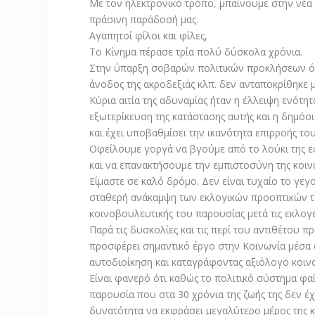
Με τον ηλεκτρονικό τρόπο, μπαίνουμε στην νέα 
πράσινη παράδοσή μας.
Αγαπητοί φίλοι και φίλες,
Το Κίνημα πέρασε τρία πολύ δύσκολα χρόνια.
Στην ύπαρξη σοβαρών πολιτικών προκλήσεων όπω
άνοδος της ακροδεξιάς κλπ. δεν ανταποκρίθηκε μ
Κύρια αιτία της αδυναμίας ήταν η έλλειψη ενότ
εξωτερίκευση της κατάστασης αυτής και η δημόσ
και έχει υποβαθμίσει την ικανότητα επιρροής του
Οφείλουμε γοργά να βγούμε από το λούκι της ε
και να επανακτήσουμε την εμπιστοσύνη της κοιν
Είμαστε σε καλό δρόμο. Δεν είναι τυχαίο το γεγ
σταθερή ανάκαμψη των εκλογικών προοπτικών το
κοινοβουλευτικής του παρουσίας μετά τις εκλογέ
Παρά τις δυσκολίες και τις περί του αντιθέτου 
προσφέρει σημαντικό έργο στην Κοινωνία μέσα σ
αυτοδιοίκηση και καταγράφοντας αξιόλογο κοιν
Είναι φανερό ότι καθώς το πολιτικό σύστημα φαί
παρουσία που στα 30 χρόνια της ζωής της δεν έχ
δυνατότητα να εκφράσει μεγαλύτερο μέρος της κ