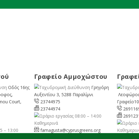
σού
Γραφείο Αμμοχώστου
Γραφε
Οδός 16ης
Γρηγόρη
ροφος,
Αυξεντίου 3, 5288 Παραλίμνι
Λεοφώρος
mou Court,
23744975
Γραφείο10
23744974
269116
08:00 – 14:00
269123
Καθημερινά
5 – 13:00
famagusta@
cyprusgreens.org
Καθημεριν
pafos@