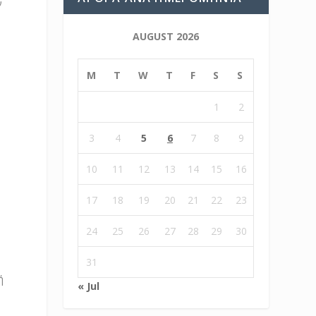
ν
AUGUST 2026
M
T
W
T
F
S
S
1
2
3
4
5
6
7
8
9
10
11
12
13
14
15
16
17
18
19
20
21
22
23
24
25
26
27
28
29
30
31
ή
« Jul