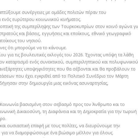
απτύξουμε συνέργειες με ομάδες πολιτών πέραν του
 ενός ευρύτερου κοινωνικού κινήματος.
ροοπτική της συμπερίληψης των Τουρκοκυπρίων στον κοινό αγώνα γι
στρατούς και βάσεις, εγγυήσεις και εποίκους, εθνικό γεωγραφικό
ατοίκους του νησιού.
ες ότι μπορούμε να το κάνουμε.
ίου για τις βουλευτικές εκλογές του 2026. Έχοντας υπόψη τα λάθη
ον καταρτισμό ενός συνεκτικού, συμπεριληπτικού και πολυφωνικο
ανεξάρτητες υποψηφιότητες που θα σέβονται και θα προβάλουν το
άσεων που έχει εγκριθεί από το Πολιτικό Συνέδριο τον Μάρτη
δήγησαν στην δημιουργία μιας εικόνας ασυναρτησίας,
 Κοινωνία βασισμένη στον σεβασμό προς τον Άνθρωπο και το
ινωνική Δικαιοσύνη, τη Διαφάνεια και τη Δημοκρατία για την τωρινή
ρο.
και ουσιαστική επαφή με τους πολίτες, να διευρύνουμε την
 για να διαμορφώσουμε ένα βιώσιμο μέλλον για όλους.