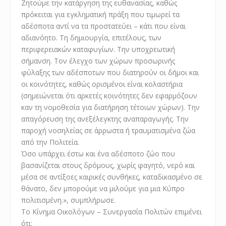
Ζητούμε την κατάργηση της ευθανασίας, καθώς
πρόκειται για εγκληματική πράξη που τιμωρεί τα
αδέσποτα αντί να τα προστατεύει – κάτι που είναι
αδιανόητο. Τη δημιουργία, επιτέλους, των
περιφερειακών καταφυγίων. Την υποχρεωτική
σήμανση. Τον έλεγχο των χώρων προσωρινής
φύλαξης των αδέσποτων που διατηρούν οι δήμοι και
οι κοινότητες, καθώς ορισμένοι είναι κολαστήρια
(σημειώνεται ότι αρκετές κοινότητες δεν εφαρμόζουν
καν τη νομοθεσία για διατήρηση τέτοιων χώρων). Την
απαγόρευση της ανεξέλεγκτης αναπαραγωγής. Την
παροχή νοσηλείας σε άρρωστα ή τραυματισμένα ζώα
από την Πολιτεία.
Όσο υπάρχει έστω και ένα αδέσποτο ζώο που
βασανίζεται στους δρόμους, χωρίς φαγητό, νερό και
μέσα σε αντίξοες καιρικές συνθήκες, καταδικασμένο σε
θάνατο, δεν μπορούμε να μιλούμε για μια Κύπρο
πολιτισμένη.», συμπλήρωσε.
Το Κίνημα Οικολόγων – Συνεργασία Πολιτών επιμένει
ότι: