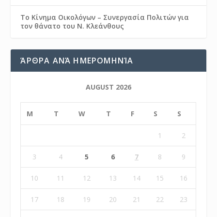
Το Κίνημα Οικολόγων – Συνεργασία Πολιτών για
τον θάνατο του Ν. Κλεάνθους
ΆΡΘΡΑ ΑΝΆ ΗΜΕΡΟΜΗΝΊΑ
AUGUST 2026
M
T
W
T
F
S
S
1
2
3
4
5
6
7
8
9
10
11
12
13
14
15
16
17
18
19
20
21
22
23