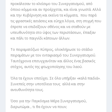
προκάλεσαν το κλείσιμο του Συνεργατισμού, από
όποιο κόμμα και αν προέρχεται, και είναι γνωστά. Αλλά
και την Κυβέρνηση και εκείνα τα κόμματα, που παρά
τις φραστικές αιτιάσεις και εύηχα λόγια, στη στιγμή που
έπρεπε να επιδείξουν σθένος και να σταθούν με
υπευθυνότητα στο ύψος των περιστάσεων, έπαιξαν
και πάλι το παιγνίδι κάποιων άλλων.
Το πειραματόζωο Κύπρος, ολοκλήρωσε το στάδιο
πειραμάτων με τον ενταφιασμό του Συνεργατισμού.
Ταυτόχρονα επιτυγχανόταν και άλλος ένας βασικός
στόχος, αυτός της φτωχοποίησης του λαού.
Όλα τα έχουν επιτύχει. Σε όλα υπήρξαν «καλά παιδιά».
Συνεπείς στην υποτέλεια τους αλλά και στην
ανευθυνότητα τους.
Όσο για την Παγκόσμια Μέρα Συνεργατισμού,
διερωτώμαι , τι θα έχουν να πουν;