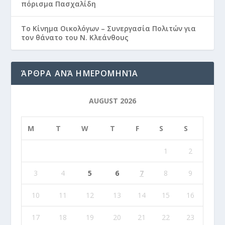
πόρισμα Πασχαλίδη
Το Κίνημα Οικολόγων – Συνεργασία Πολιτών για
τον θάνατο του Ν. Κλεάνθους
ΆΡΘΡΑ ΑΝΆ ΗΜΕΡΟΜΗΝΊΑ
AUGUST 2026
M
T
W
T
F
S
S
1
2
3
4
5
6
7
8
9
10
11
12
13
14
15
16
17
18
19
20
21
22
23