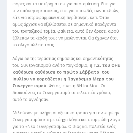
φορές και το υστέρημα του για αποταμίευση. Είτε για
την απόκτηση κατοικίας, είτε για σπουδές των παιδιών,
είτε για ιατροφαρμακευτική περίθαλψη, κλπ. Όταν
όμως άρχισε να εξελίσσεται σε σημαντικό παράγοντα
του τραπεζικού τομέα, φαίνεται αυτό δεν άρεσε, αφού
έβλεπαν τα κέρδη τους να μειώνονται. Θα έχαναν έτσι
το ολιγοπώλειο τους.
Λόγω δε της τεράστιας σημασίας και σημαντικότητας
του Συνεργατισμού ανά το παγκόσμιο,
η
Γ.Σ. του ΟΗΕ
καθόρισε καθόρισε το πρώτο Σάββατο
του
Ιουλίου να εορτάζεται η Παγκόσμια Μέρα του
Συνεργατισμού.
Φέτος, είναι η 6
Η
Ιουλίου. Οι
διοικούντες το Συνεργατισμό τα τελευταία χρόνια,
αυτό το αγνόησαν.
Μιλούσαν με πλήρη απαξιωτικό τρόπο για τον «πρώην
Συνεργατισμό» και με εύηχα λόγια και στομφώδη λόγο
για το «Νέο Συνεργατισμό». Ο βίος και πολιτεία ενός