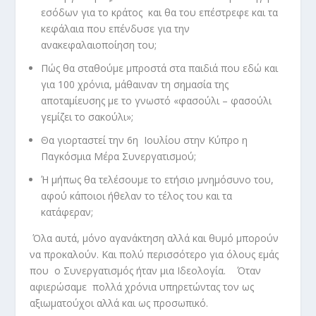
εσόδων για το κράτος και θα του επέστρεφε και τα
κεφάλαια που επένδυσε για την
ανακεφαλαιοποίηση του;
Πώς θα σταθούμε μπροστά στα παιδιά που εδώ και
για 100 χρόνια, μάθαιναν τη σημασία της
αποταμίευσης με το γνωστό «φασούλι – φασούλι
γεμίζει το σακούλι»;
Θα γιορταστεί την 6
η
Ιουλίου στην Κύπρο η
Παγκόσμια Μέρα Συνεργατισμού;
Ή μήπως θα τελέσουμε το ετήσιο μνημόσυνο του,
αφού κάποιοι ήθελαν το τέλος του και τα
κατάφεραν;
Όλα αυτά, μόνο αγανάκτηση αλλά και θυμό μπορούν
να προκαλούν. Και πολύ περισσότερο για όλους εμάς
που ο Συνεργατισμός ήταν μια Ιδεολογία. Όταν
αφιερώσαμε πολλά χρόνια υπηρετώντας τον ως
αξιωματούχοι αλλά και ως προσωπικό.