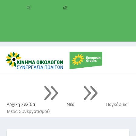
+357 22 518787
info@cyprusgreens.org
9
9
Αρχική Σελίδα
Νέα
Παγκόσμια
Μέρα Συνεργατισμού