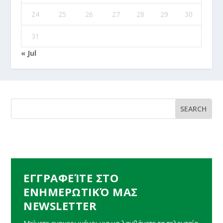
24
25
26
27
28
29
30
31
« Jul
ΕΓΓΡΑΦΕΊΤΕ ΣΤΟ
ΕΝΗΜΕΡΩΤΙΚΌ ΜΑΣ
NEWSLETTER