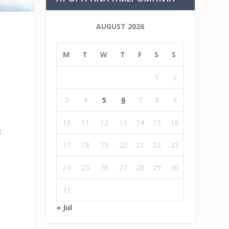
AUGUST 2026
M
T
W
T
F
S
S
1
2
3
4
5
6
7
8
9
10
11
12
13
14
15
16
ε
17
18
19
20
21
22
23
24
25
26
27
28
29
30
31
« Jul