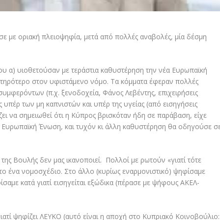
 με οριακή πλειοψηφία, μετά από πολλές αναβολές, μία δέσμη
υ α) υιοθετούσαν με τεράστια καθυστέρηση την νέα Ευρωπαϊκή
στηρότερο στον υφιστάμενο νόμο. Τα κόμματα έφεραν πολλές
υμφερόντων (π.χ. ξενοδοχεία, Φάνος Λεβέντης, επιχειρήσεις
 υπέρ των μη καπνιστών και υπέρ της υγείας (από εισηγήσεις
ίζει να σημειωθεί ότι η Κύπρος βρισκόταν ήδη σε παράβαση, είχε
 Ευρωπαϊκή Ένωση, και τυχόν κι άλλη καθυστέρηση θα οδηγούσε σ
ης Βουλής δεν μας ικανοποιεί. Πολλοί με ρωτούν «γιατί τότε
 το ένα νομοσχέδιο. Στο άλλο (κυρίως εναρμονιστικό) ψηφίσαμε
ίσαμε κατά γιατί εισηγείται εξώδικα (πέρασε με ψήφους ΑΚΕΛ-
ιατί ψηφίζει ΛΕΥΚΟ (αυτό είναι η αποχή στο Κυπριακό Κοινοβούλιο: