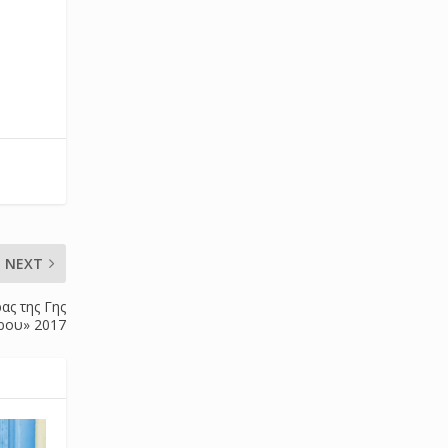
NEXT
ας της Γης
ρου» 2017