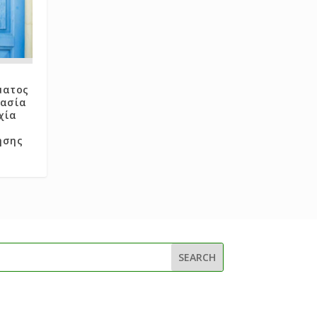
ματος
γασία
χία
ησης