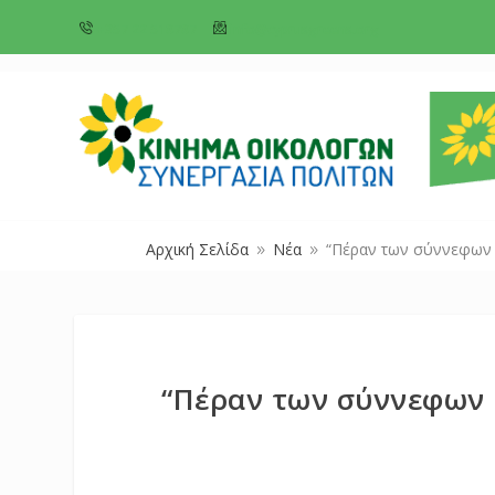
+357 22 518787
info@cyprusgreens.org
Αρχική Σελίδα
Νέα
“Πέραν των σύννεφων 
9
9
“Πέραν των σύννεφων 