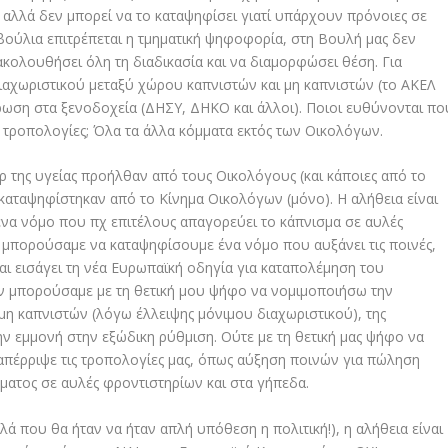
αλλά δεν μπορεί να το καταψηφίσει γιατί υπάρχουν πρόνοιες σε
βούλια επιτρέπεται η τμηματική ψηφοφορία, στη Βουλή μας δεν
κολουθήσει όλη τη διαδικασία και να διαμορφώσει θέση. Για
ιαχωριστικού μεταξύ χώρου καπνιστών και μη καπνιστών (το ΑΚΕΛ
άρωση στα ξενοδοχεία (ΔΗΣΥ, ΔΗΚΟ και άλλοι). Ποιοι ευθύνονται πο
 τροπολογίες; Όλα τα άλλα κόμματα εκτός των Οικολόγων.
έρ της υγείας προήλθαν από τους Οικολόγους (και κάποιες από το
καταψηφίστηκαν από το Κίνημα Οικολόγων (μόνο). Η αλήθεια είναι
να νόμο που πχ επιτέλους απαγορεύει το κάπνισμα σε αυλές
 μπορούσαμε να καταψηφίσουμε ένα νόμο που αυξάνει τις ποινές,
και εισάγει τη νέα Ευρωπαϊκή οδηγία για καταπολέμηση του
ν μπορούσαμε με τη θετική μου ψήφο να νομιμοποιήσω την
 μη καπνιστών (λόγω έλλειψης μόνιμου διαχωριστικού), της
την εμμονή στην εξώδικη ρύθμιση. Ούτε με τη θετική μας ψήφο να
απέρριψε τις τροπολογίες μας, όπως αύξηση ποινών για πώληση
ματος σε αυλές φροντιστηρίων και στα γήπεδα.
ά που θα ήταν να ήταν απλή υπόθεση η πολιτική!), η αλήθεια είναι