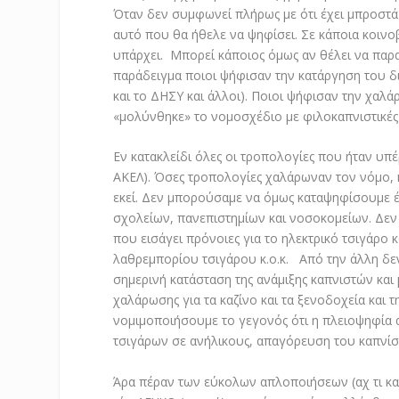
Όταν δεν συμφωνεί πλήρως με ότι έχει μπροστά 
αυτό που θα ήθελε να ψηφίσει. Σε κάποια κοινο
υπάρχει. Μπορεί κάποιος όμως αν θέλει να παρα
παράδειγμα ποιοι ψήφισαν την κατάργηση του δ
και το ΔΗΣΥ και άλλοι). Ποιοι ψήφισαν την χαλ
«μολύνθηκε» το νομοσχέδιο με φιλοκαπνιστικές
Εν κατακλείδι όλες οι τροπολογίες που ήταν υπ
ΑΚΕΛ). Όσες τροπολογίες χαλάρωναν τον νόμο, 
εκεί. Δεν μπορούσαμε να όμως καταψηφίσουμε έ
σχολείων, πανεπιστημίων και νοσοκομείων. Δεν
που εισάγει πρόνοιες για το ηλεκτρικό τσιγάρο 
λαθρεμπορίου τσιγάρου κ.ο.κ. Από την άλλη δε
σημερινή κατάσταση της ανάμιξης καπνιστών και
χαλάρωσης για τα καζίνο και τα ξενοδοχεία και 
νομιμοποιήσουμε το γεγονός ότι η πλειοψηφία 
τσιγάρων σε ανήλικους, απαγόρευση του καπνίσ
Άρα πέραν των εύκολων απλοποιήσεων (αχ τι καλ