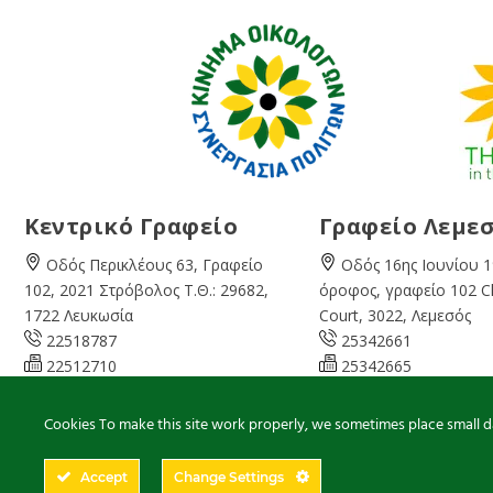
Κεντρικό Γραφείο
Γραφείο Λεμε
Οδός Περικλέους 63, Γραφείο
Οδός 16ης Ιουνίου 1
102, 2021 Στρόβολος Τ.Θ.: 29682,
όροφος, γραφείο 102 
1722 Λευκωσία
Court, 3022, Λεμεσός
22518787
25342661
22512710
25342665
08:00 – 16:00 Καθημερινά
07:45 – 13:00 Καθημ
info@cyprusgreens.org
limassol@
cyprusgree
Cookies To make this site work properly, we sometimes place small dat
Accept
Change Settings