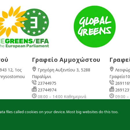
σού
Γραφείο Αμμοχώστου
Γραφε
943 12, 1ος
Γρηγόρη Αυξεντίου 3, 5288
Λεοφώρ
Chrysostomou
Παραλίμνι
Γραφείο10
23744975
269116
23744974
269123
08:00 – 14:00 Καθημερινά
09:00 –
ερινά
famagusta@
cyprusgreens.org
pafos@
ns.org
a files called cookies on your device. Most big websites do this too.