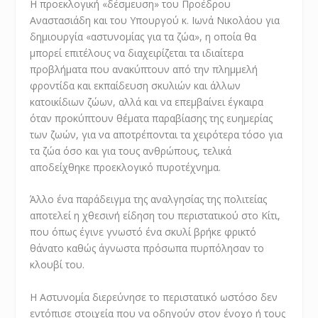
Η προεκλογική «δέσμευση» του Προέδρου
Αναστασιάδη και του Yπουργού κ. Ιωνά Νικολάου για
δημιουργία «αστυνομίας για τα ζώα», η οποία θα
μπορεί επιτέλους να διαχειρίζεται τα ιδιαίτερα
προβλήματα που ανακύπτουν από την πλημμελή
φροντίδα και εκπαίδευση σκυλιών και άλλων
κατοικίδιων ζώων, αλλά και να επεμβαίνει έγκαιρα
όταν προκύπτουν θέματα παραβίασης της ευημερίας
των ζωών, για να αποτρέπονται τα χειρότερα τόσο για
τα ζώα όσο και για τους ανθρώπους, τελικά
αποδείχθηκε προεκλογικό πυροτέχνημα.
Άλλο ένα παράδειγμα της αναλγησίας της πολιτείας
αποτελεί η χθεσινή είδηση του περιστατικού στο Κίτι,
που όπως έγινε γνωστό ένα σκυλί βρήκε φρικτό
θάνατο καθώς άγνωστα πρόσωπα πυρπόλησαν το
κλουβί του.
Η Αστυνομία διερεύνησε το περιστατικό ωστόσο δεν
εντόπισε στοιχεία που να οδηγούν στον ένοχο ή τους