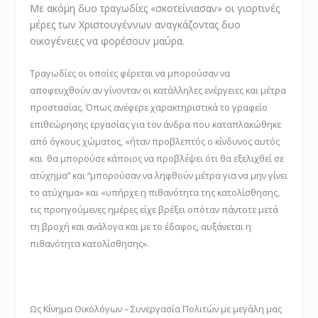
Με ακόμη δυο τραγωδίες «σκοτείνιασαν» οι γιορτινές
μέρες των Χριστουγέννων αναγκάζοντας δυο
οικογένειες να φορέσουν μαύρα.
Τραγωδίες οι οποίες φέρεται να μπορούσαν να
αποφευχθούν αν γίνονταν οι κατάλληλες ενέργειες και μέτρα
προστασίας. Όπως ανέφερε χαρακτηριστικά το γραφείο
επιθεώρησης εργασίας για τον άνδρα που καταπλακώθηκε
από όγκους χώματος, «ήταν προβλεπτός ο κίνδυνος αυτός
και θα μπορούσε κάποιος να προβλέψει ότι θα εξελιχθεί σε
ατύχημα” και “μπορούσαν να ληφθούν μέτρα για να μην γίνει
το ατύχημα» και «υπήρχε η πιθανότητα της κατολίσθησης,
τις προηγούμενες ημέρες είχε βρέξει οπόταν πάντοτε μετά
τη βροχή και ανάλογα και με το έδαφος, αυξάνεται η
πιθανότητα κατολίσθησης».
Ως Κίνημα Οικολόγων – Συνεργασία Πολιτών με μεγάλη μας