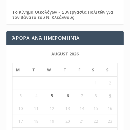
Το Κίνημα Οικολόγων – Συνεργασία Πολιτών για
τον θάνατο του Ν. Κλεάνθους
ΆΡΘΡΑ ΑΝΆ ΗΜΕΡΟΜΗΝΊΑ
AUGUST 2026
M
T
W
T
F
S
S
1
2
3
4
5
6
7
8
9
10
11
12
13
14
15
16
17
18
19
20
21
22
23