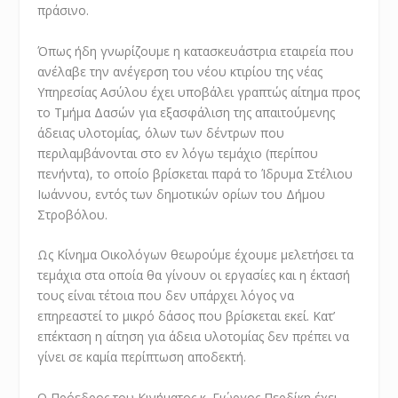
πράσινο.
Όπως ήδη γνωρίζουμε η κατασκευάστρια εταιρεία που
ανέλαβε την ανέγερση του νέου κτιρίου της νέας
Υπηρεσίας Ασύλου έχει υποβάλει γραπτώς αίτημα προς
το Τμήμα Δασών για εξασφάλιση της απαιτούμενης
άδειας υλοτομίας, όλων των δέντρων που
περιλαμβάνονται στο εν λόγω τεμάχιο (περίπου
πενήντα), το οποίο βρίσκεται παρά το Ίδρυμα Στέλιου
Ιωάννου, εντός των δημοτικών ορίων του Δήμου
Στροβόλου.
Ως Κίνημα Οικολόγων θεωρούμε έχουμε μελετήσει τα
τεμάχια στα οποία θα γίνουν οι εργασίες και η έκτασή
τους είναι τέτοια που δεν υπάρχει λόγος να
επηρεαστεί το μικρό δάσος που βρίσκεται εκεί. Κατ’
επέκταση η αίτηση για άδεια υλοτομίας δεν πρέπει να
γίνει σε καμία περίπτωση αποδεκτή.
Ο Πρόεδρος του Κινήματος κ. Γιώργος Περδίκη έχει