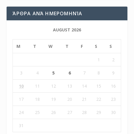
ΆΡΘΡΑ ΑΝΆ ΗΜΕΡΟΜΗΝΊΑ
AUGUST 2026
M
T
W
T
F
S
S
1
2
3
4
5
6
7
8
9
10
11
12
13
14
15
16
17
18
19
20
21
22
23
24
25
26
27
28
29
30
31