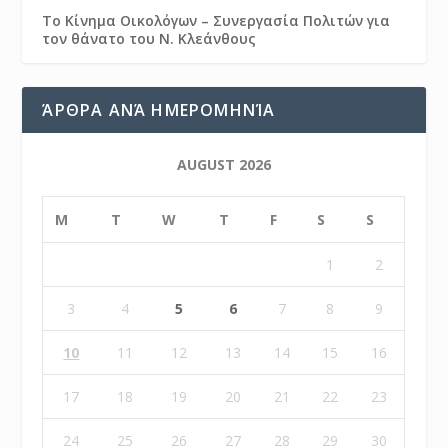
Το Κίνημα Οικολόγων – Συνεργασία Πολιτών για
τον θάνατο του Ν. Κλεάνθους
ΆΡΘΡΑ ΑΝΆ ΗΜΕΡΟΜΗΝΊΑ
AUGUST 2026
M
T
W
T
F
S
S
1
2
3
4
5
6
7
8
9
10
11
12
13
14
15
16
17
18
19
20
21
22
23
24
25
26
27
28
29
30