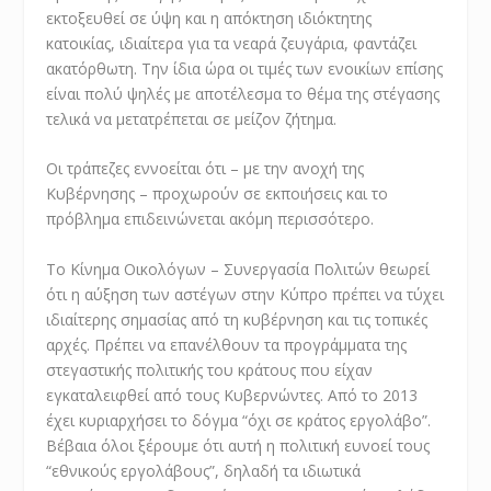
εκτοξευθεί σε ύψη και η απόκτηση ιδιόκτητης
κατοικίας, ιδιαίτερα για τα νεαρά ζευγάρια, φαντάζει
ακατόρθωτη. Την ίδια ώρα οι τιμές των ενοικίων επίσης
είναι πολύ ψηλές με αποτέλεσμα το θέμα της στέγασης
τελικά να μετατρέπεται σε μείζον ζήτημα.
Οι τράπεζες εννοείται ότι – με την ανοχή της
Κυβέρνησης – προχωρούν σε εκποιήσεις και το
πρόβλημα επιδεινώνεται ακόμη περισσότερο.
Το Κίνημα Οικολόγων – Συνεργασία Πολιτών θεωρεί
ότι η αύξηση των αστέγων στην Κύπρο πρέπει να τύχει
ιδιαίτερης σημασίας από τη κυβέρνηση και τις τοπικές
αρχές. Πρέπει να επανέλθουν τα προγράμματα της
στεγαστικής πολιτικής του κράτους που είχαν
εγκαταλειφθεί από τους Κυβερνώντες. Από το 2013
έχει κυριαρχήσει το δόγμα “όχι σε κράτος εργολάβο”.
Βέβαια όλοι ξέρουμε ότι αυτή η πολιτική ευνοεί τους
“εθνικούς εργολάβους”, δηλαδή τα ιδιωτικά