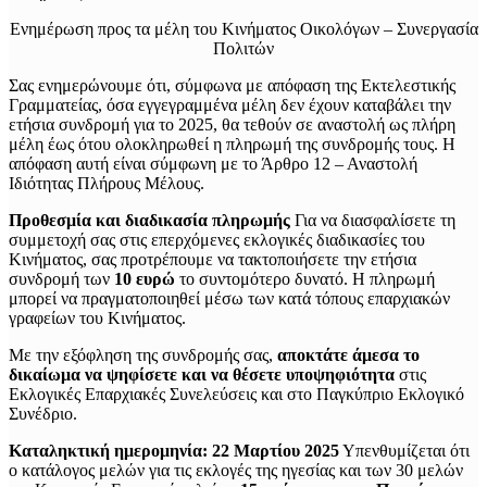
Ενημέρωση προς τα μέλη του Κινήματος Οικολόγων – Συνεργασία
Πολιτών
Σας ενημερώνουμε ότι, σύμφωνα με απόφαση της Εκτελεστικής
Γραμματείας, όσα εγγεγραμμένα μέλη δεν έχουν καταβάλει την
ετήσια συνδρομή για το 2025, θα τεθούν σε αναστολή ως πλήρη
μέλη έως ότου ολοκληρωθεί η πληρωμή της συνδρομής τους. Η
απόφαση αυτή είναι σύμφωνη με το Άρθρο 12 – Αναστολή
Ιδιότητας Πλήρους Μέλους.
Προθεσμία και διαδικασία πληρωμής
Για να διασφαλίσετε τη
συμμετοχή σας στις επερχόμενες εκλογικές διαδικασίες του
Κινήματος, σας προτρέπουμε να τακτοποιήσετε την ετήσια
συνδρομή των
10 ευρώ
το συντομότερο δυνατό. Η πληρωμή
μπορεί να πραγματοποιηθεί μέσω των κατά τόπους επαρχιακών
γραφείων του Κινήματος.
Με την εξόφληση της συνδρομής σας,
αποκτάτε άμεσα το
δικαίωμα να ψηφίσετε και να θέσετε υποψηφιότητα
στις
Εκλογικές Επαρχιακές Συνελεύσεις και στο Παγκύπριο Εκλογικό
Συνέδριο.
Καταληκτική ημερομηνία: 22 Μαρτίου 2025
Υπενθυμίζεται ότι
ο κατάλογος μελών για τις εκλογές της ηγεσίας και των 30 μελών