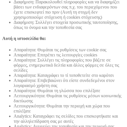
Διαφήμιση: Παρακολουθεί πληροφορίες και να διαφημίζει
βάσει των ενδιαφερόντων σας π.χ. του περιεχόμενου που
έχετε επισκεφτεί πιο πριν (Αυτή τη στιγμή δεν
χρησιμοποιούμε στόχευση ή cookies στόχευσης)
Διαφήμιση: Συλλέγει στοιχεία προσωπικής ταυτοποίησης,
όπως το όνομα και την τοποθεσία σας
Αυτή η ιστοσελίδα θα:
Απαραίτητα: Θυμάται τις ρυθμίσεις των cookie σας
Απαραίτητα: Επιτρέπει τις λειτουργίες cookies
Απαραίτητα: Συλλέγει τις πληροφορίες που βάζετε σε
φόρμες, ενημερωτικά δελτία και άλλες φόρμες σε όλες τις
σελίδες
Απαραίτητα: Καταγράφει το τί τοποθετείτε στο καρότσι
Απαραίτητα: Επιβεβαιώνει ότι είστε συνδεδεμένοι στον
λογαριασμό χρήστη σας
Απαραίτητα: Θυμάται τη γλώσσα που επιλέξατε
Λειτουργικότητα: Θυμάται τις ρυθμίσεις μέσων κοινωνικής
δικτύωσης
Λειτουργικότητα: Θυμάται την περιοχή και χώρα που
επιλέξατε
Analytics: Καταγράφει τις σελίδες που επισκεφτήκατε και
την αλληλεπίδραση σας με αυτές
Analytics: Ανιχνεύει την τοποθεσία και την περιοχή σας