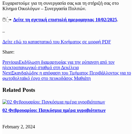
Ευχαριστούμε για τη συνεργασία σας και τη στήριξή σας στο
Κίνημα Οικολόγων – Συνεργασία Πολιτών.
🖱️: ̗̀➛
Δείτε τη σχετική επιστολή ημερομηνιας 10/02/2025
.
–
Δείτε εδώ το καταστατικό του Κινήματος σε μορφή PDF
Share:
Previous
Εκδήλωση διαμαρτυρίας για την ρύπανση από τον
ηλεκτροπαγωγικό σταθμό στη Δεκέλεια
Next
Σκανδαλώδης η απόφαση του Τμήματος Περιβάλλοντος για το
φωτοβολταϊκό έργο στο πευκοδάσος Μαθιάτη
Related Posts
02 Φεβρουαρίου: Παγκόσμια ημέρα υγροβιότοπων
February 2, 2024