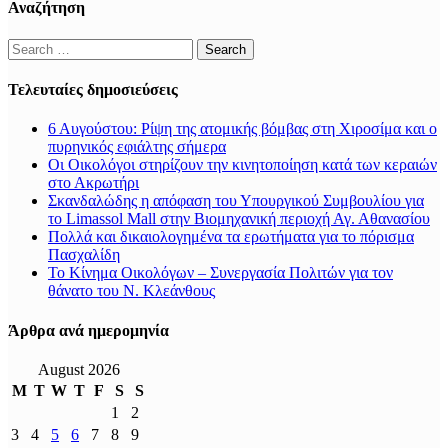
Αναζήτηση
Search
for:
Τελευταίες δημοσιεύσεις
6 Αυγούστου: Ρίψη της ατομικής βόμβας στη Χιροσίμα και ο
πυρηνικός εφιάλτης σήμερα
Οι Οικολόγοι στηρίζουν την κινητοποίηση κατά των κεραιών
στο Ακρωτήρι
Σκανδαλώδης η απόφαση του Υπουργικού Συμβουλίου για
το Limassol Mall στην Βιομηχανική περιοχή Αγ. Αθανασίου
Πολλά και δικαιολογημένα τα ερωτήματα για το πόρισμα
Πασχαλίδη
Το Κίνημα Οικολόγων – Συνεργασία Πολιτών για τον
θάνατο του Ν. Κλεάνθους
Άρθρα ανά ημερομηνία
August 2026
M
T
W
T
F
S
S
1
2
3
4
5
6
7
8
9