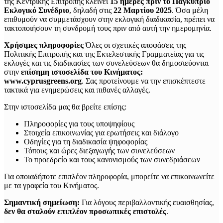
της Κεντρικής Επιτροπής κλείνει
15 ημέρες πριν το Παγκύπριο
Εκλογικό Συνέδριο
, δηλαδή στις
22 Μαρτίου 2025
. Όσα μέλη
επιθυμούν να συμμετάσχουν στην εκλογική διαδικασία, πρέπει να
τακτοποιήσουν τη συνδρομή τους πριν από αυτή την ημερομηνία.
Χρήσιμες πληροφορίες
Όλες οι σχετικές αποφάσεις της
Πολιτικής Επιτροπής και της Εκτελεστικής Γραμματείας για τις
εκλογές και τις διαδικασίες των συνελεύσεων θα δημοσιεύονται
στην
επίσημη ιστοσελίδα του Κινήματος:
www.cyprusgreens.org
. Σας προτείνουμε να την επισκέπτεστε
τακτικά για ενημερώσεις και πιθανές αλλαγές.
Στην ιστοσελίδα μας θα βρείτε επίσης:
Πληροφορίες για τους υποψηφίους
Στοιχεία επικοινωνίας για ερωτήσεις και διάλογο
Οδηγίες για τη διαδικασία ψηφοφορίας
Τόπους και ώρες διεξαγωγής των συνελεύσεων
Το προεδρείο και τους κανονισμούς των συνεδριάσεων
Για οποιαδήποτε επιπλέον πληροφορία, μπορείτε να επικοινωνείτε
με τα γραφεία του Κινήματος.
Σημαντική σημείωση:
Για λόγους περιβαλλοντικής ευαισθησίας,
δεν θα σταλούν επιπλέον προσωπικές επιστολές
.