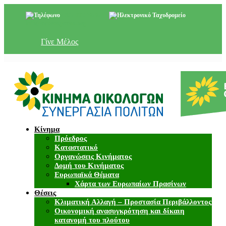
+357 22 518787
info@cyprusgreens.org
Γίνε Μέλος
Κίνημα
Πρόεδρος
Καταστατικό
Οργανώσεις Κινήματος
Δομή του Κινήματος
Ευρωπαϊκά Θέματα
Χάρτα των Ευρωπαίων Πρασίνων
Θέσεις
Κλιματική Αλλαγή – Προστασία Περιβάλλοντος
Οικονομική ανασυγκρότηση και δίκαιη
κατανομή του πλούτου