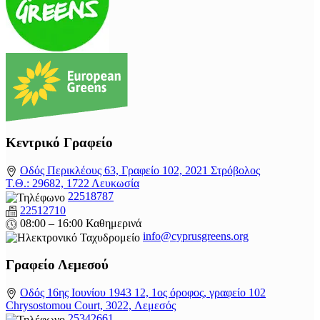
Κεντρικό Γραφείο
Οδός Περικλέους 63, Γραφείο 102, 2021 Στρόβολος
Τ.Θ.: 29682, 1722 Λευκωσία
22518787
22512710
08:00 – 16:00 Καθημερινά
info@cyprusgreens.org
Γραφείο Λεμεσού
Οδός 16ης Ιουνίου 1943 12, 1ος όροφος, γραφείο 102
Chrysostomou Court, 3022, Λεμεσός
25342661