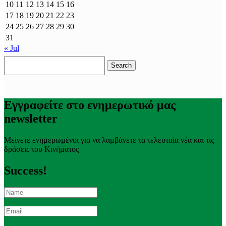
10
11
12
13
14
15
16
17
18
19
20
21
22
23
24
25
26
27
28
29
30
31
« Jul
Search
for:
Εγγραφείτε στο ενημερωτικό μας
newsletter
Μείνετε ενημερωμένοι για να λαμβάνετε τα τελευταία νέα και τις
δράσεις του Κινήματος
Success!