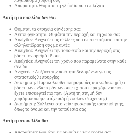
λογαριασμό χρήστη σας
Απαραίτητα: Θυμάται τη γλώσσα που επιλέξατε
Αυτή η ιστοσελίδα δεν θα:
Θυμάται τα στοιχεία σύνδεσης σας
Λειτουργικότητα: Θυμάται την περιοχή και τη χώρα σας
Analytics: Ανιχνεύει τις σελίδες που επισκεφτήκατε και την
αλληλεπίδραση σας με αυτές
Analytics: Ανιχνεύει την τοποθεσία και την περιοχή σας
βάσει τον αριθμό ΙΡ σας
Analytics: Ανιχνεύει τον χρόνο που παραμείνατε στην κάθε
σελίδα
Ανιχνεύει: Αυξάνει την ποιότητα δεδομένων για τις
στατιστικές λειτουργίες
Διαφήμιση: Παρακολουθεί πληροφορίες και να διαφημίζει
βάσει των ενδιαφερόντων σας π.χ. του περιεχόμενου που
έχετε επισκεφτεί πιο πριν (Αυτή τη στιγμή δεν
χρησιμοποιούμε στόχευση ή cookies στόχευσης)
Διαφήμιση: Συλλέγει στοιχεία προσωπικής ταυτοποίησης,
όπως το όνομα και την τοποθεσία σας
Αυτή η ιστοσελίδα θα:
Απαραίτητα: Θυμάται τις ρυθμίσεις των cookie σας