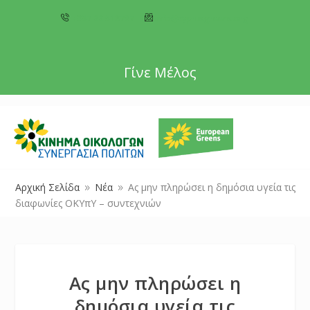
+357 22 518787
info@cyprusgreens.org
Γίνε Μέλος
Αρχική Σελίδα
Νέα
Ας μην πληρώσει η δημόσια υγεία τις
9
9
διαφωνίες ΟΚΥπΥ – συντεχνιών
Ας μην πληρώσει η
δημόσια υγεία τις