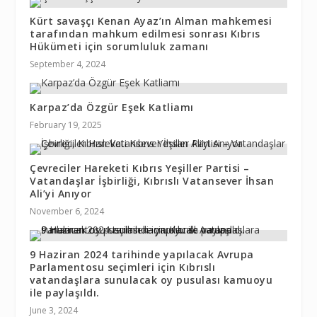
Kürt savaşçı Kenan Ayaz’ın Alman mahkemesi
tarafından mahkum edilmesi sonrası Kıbrıs
Hükümeti için sorumluluk zamanı
September 4, 2024
Karpaz’da Özgür Eşek Katliamı
February 19, 2025
Çevreciler Hareketi Kıbrıs Yeşiller Partisi –
Vatandaşlar İşbirliği, Kıbrıslı Vatansever İhsan
Ali’yi Anıyor
November 6, 2024
9 Haziran 2024 tarihinde yapılacak Avrupa
Parlamentosu seçimleri için Kıbrıslı
vatandaşlara sunulacak oy pusulası kamuoyu
ile paylaşıldı.
June 3, 2024