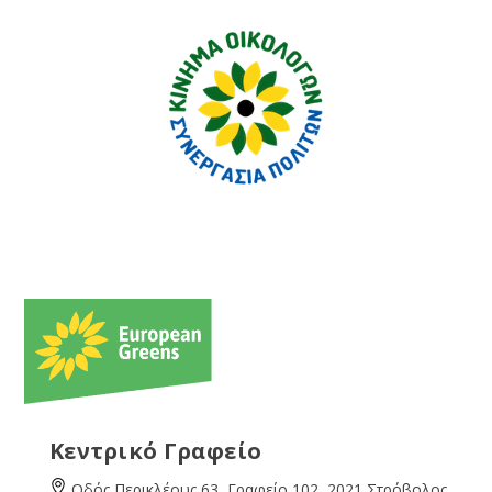
Κεντρικό Γραφείο
Οδός Περικλέους 63, Γραφείο 102, 2021 Στρόβολος