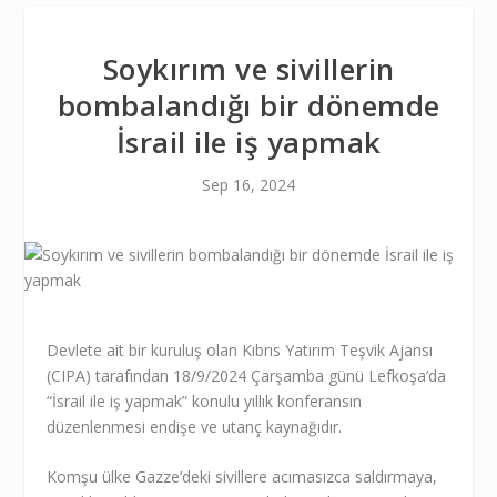
Soykırım ve sivillerin
bombalandığı bir dönemde
İsrail ile iş yapmak
Sep 16, 2024
Devlete ait bir kuruluş olan Kıbrıs Yatırım Teşvik Ajansı
(CIPA) tarafından 18/9/2024 Çarşamba günü Lefkoşa’da
“İsrail ile iş yapmak” konulu yıllık konferansın
düzenlenmesi endişe ve utanç kaynağıdır.
Komşu ülke Gazze’deki sivillere acımasızca saldırmaya,