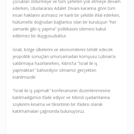
çocukları öldürmeye ve tüm şehirleri yok etmeye devam
ederken, Uluslararası Adalet Divanı kararına göre tüm
insan haklarını acımasız ve kanlı bir şekilde ihlal ederken,
hükümetle doğrudan bağlantısı olan bir kuruluşun “her
zamanki gibi iş yapma” politikasını izlemesi kabul
edilemez bir duygusuzluktur.
İsrail, bölge ülkelerini ve ekonomilerini tehdit edecek
jeopolitik sonuçları umursamadan komşusu Lübnan’a
saldırmaya hazırlanırken, Kıbrıs’ta “İsrail ile iş
yapmaktan” bahsediyor olmamız gerçekten
inanılmazdır.
“İsrail ile iş yapmak” konferansının düzenlenmesine
katılmadığımızı ifade ediyor ve Kıbrıslı işadamlarına
soykırımı kınama ve tiksintinin bir ifadesi olarak
katılmamaları çağrısında bulunuyoruz.