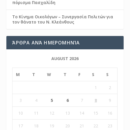
πόρισμα Πασχαλίδη
Το Κίνημα Οικολόγων – Συνεργασία Πολιτών για
τον θάνατο του Ν. Κλεάνθους
ΆΡΘΡΑ ΑΝΆ ΗΜΕΡΟΜΗΝΊΑ
AUGUST 2026
M
T
W
T
F
S
S
1
2
3
4
5
6
7
8
9
10
11
12
13
14
15
16
17
18
19
20
21
22
23