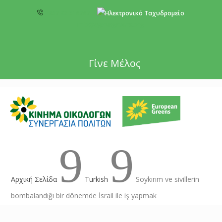
+357 22 518787
info@cyprusgreens.org
Γίνε Μέλος
9
9
Αρχική Σελίδα
Turkish
Soykırım ve sivillerin
bombalandığı bir dönemde İsrail ile iş yapmak