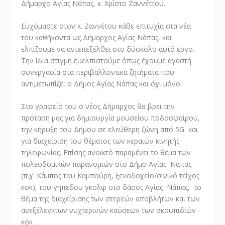
Δήμαρχο Αγίας Νάπας, κ. Χρίστο Ζαννέττου.
Ευχόμαστε στον κ. Ζαννέτου κάθε επιτυχία στα νέα
του καθήκοντα ως Δήμαρχος Αγίας Νάπας, και
ελπίζουμε να αντεπεξέλθει στο δύσκολο αυτό έργο.
Την ίδια στιγμή ευελπιστούμε όπως έχουμε αγαστή
συνεργασία στα περιβαλλοντικά ζητήματα που
αντιμετωπίζει ο Δήμος Αγίας Νάπας και όχι μόνο.
Στο γραφείο του ο νέος Δήμαρχος θα βρει την
πρόταση μας για δημιουργία μουσείου ποδοσφαίρου,
την κήρυξη του Δήμου σε ελεύθερη ζώνη από 5G και
για διαχείριση του θέματος των κεραιών κινητής
τηλεφωνίας. Επίσης ανοικτό παραμένει το θέμα των
πολεοδομικών παρανομιών στο Δήμο Αγίας Νάπας
(π.χ. Κάμπος του Καμπούρη, ξενοδοχείο/σινικό τείχος
κοκ), του γηπέδου γκολφ στο δάσος Αγίας Νάπας, το
θέμα της διαχείρισης των στερεών αποβλήτων και των
ανεξέλεγκτων νυχτερινών καύσεων των σκουπιδιών
κοκ