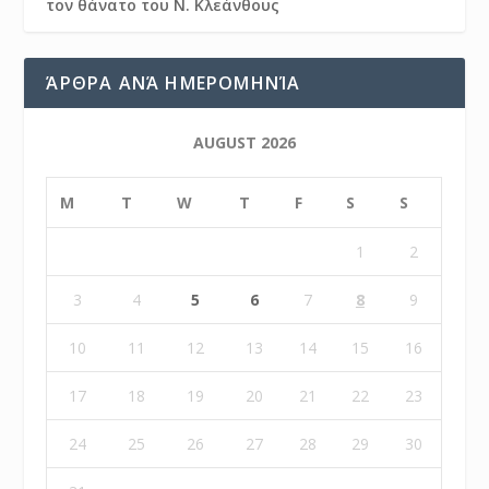
τον θάνατο του Ν. Κλεάνθους
ΆΡΘΡΑ ΑΝΆ ΗΜΕΡΟΜΗΝΊΑ
AUGUST 2026
M
T
W
T
F
S
S
1
2
3
4
5
6
7
8
9
10
11
12
13
14
15
16
17
18
19
20
21
22
23
24
25
26
27
28
29
30