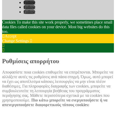
Follow
Follow
Follow
Cookies To make this site work properly, we sometimes place small
data files called cookies on your device. Most big websites do this
too.
Accept
Change Settings
Cookie
Box
Cookie
Settings
Box
Settings
Ρυθμίσεις απορρήτου
Αποφασίστε ποια cookies επιθυμείτε να επιτρέπονται. Μπορείτε να
αλλάξετε αυτές τις ρυθμίσεις ανά πάσα στιγμή. Όμως, αυτό μπορεί
να έχει ως αποτέλεσμα κάποιες λειτουργίες να μην είναι πλέον
διαθέσιμες. Για πληροφορίες διαγραφής των cookies, μπορείτε να
συμβουλευτείτε τη λειτουργία βοήθειας του προγράμματος
περιήγησης σας. Μάθετε περισσότερα σχετικά με τα cookies που
χρησιμοποιούμε.
Πιο κάτω μπορείτε να ενεργοποιήσετε ή να
απενεργοποιήσετε διαφορετικούς τύπους cookies: