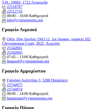
Τ.Θ.: 29682, 1722 Λευκωσία
22518787
22512710
08:00 – 16:00 Καθημερινά
info@cyprusgreens.org
Γραφείο Λεμεσού
Οδός 16ης Ιουνίου 1943 12, 1ος όροφος, γραφείο 102
Chrysostomou Court, 3022, Λεμεσός
25342661
25342665
07:45 – 13:00 Καθημερινά
limassol@
cyprusgreens.org
Γραφείο Αμμοχώστου
Γρηγόρη Αυξεντίου 3, 5288 Παραλίμνι
23744975
23744974
08:00 – 14:00 Καθημερινά
famagusta@
cyprusgreens.org
Γραφείο Πάφου