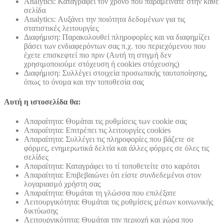
Analytics: Καταγράφει τον χρόνο που παραμείνατε στην κάθε
σελίδα
Analytics: Αυξάνει την ποιότητα δεδομένων για τις
στατιστικές λειτουργίες
Διαφήμιση: Παρακολουθεί πληροφορίες και να διαφημίζει
βάσει των ενδιαφερόντων σας π.χ. του περιεχόμενου που
έχετε επισκεφτεί πιο πριν (Αυτή τη στιγμή δεν
χρησιμοποιούμε στόχευση ή cookies στόχευσης)
Διαφήμιση: Συλλέγει στοιχεία προσωπικής ταυτοποίησης,
όπως το όνομα και την τοποθεσία σας
Αυτή η ιστοσελίδα θα:
Απαραίτητα: Θυμάται τις ρυθμίσεις των cookie σας
Απαραίτητα: Επιτρέπει τις λειτουργίες cookies
Απαραίτητα: Συλλέγει τις πληροφορίες που βάζετε σε
φόρμες, ενημερωτικά δελτία και άλλες φόρμες σε όλες τις
σελίδες
Απαραίτητα: Καταγράφει το τί τοποθετείτε στο καρότσι
Απαραίτητα: Επιβεβαιώνει ότι είστε συνδεδεμένοι στον
λογαριασμό χρήστη σας
Απαραίτητα: Θυμάται τη γλώσσα που επιλέξατε
Λειτουργικότητα: Θυμάται τις ρυθμίσεις μέσων κοινωνικής
δικτύωσης
Λειτουργικότητα: Θυμάται την περιοχή και χώρα που