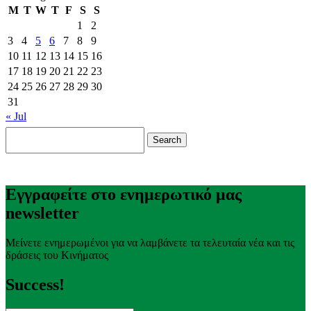
M
T
W
T
F
S
S
1
2
3
4
5
6
7
8
9
10
11
12
13
14
15
16
17
18
19
20
21
22
23
24
25
26
27
28
29
30
31
« Jul
Search
for:
Εγγραφείτε στο ενημερωτικό μας
newsletter
Μείνετε ενημερωμένοι για να λαμβάνετε τα τελευταία νέα και τις
δράσεις του Κινήματος
Success!