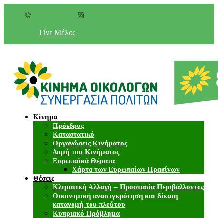
+357 22 518787
info@cyprusgreens.org
Γίνε Μέλος
Κίνημα
Πρόεδρος
Καταστατικό
Οργανώσεις Κινήματος
Δομή του Κινήματος
Ευρωπαϊκά Θέματα
Χάρτα των Ευρωπαίων Πρασίνων
Θέσεις
Κλιματική Αλλαγή – Προστασία Περιβάλλοντος
Οικονομική ανασυγκρότηση και δίκαιη
κατανομή του πλούτου
Κυπριακό Πρόβλημα