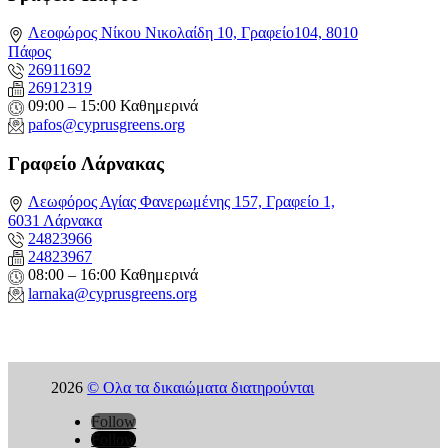
Λεοφώρος Νίκου Νικολαίδη 10, Γραφείο104, 8010
Πάφος
26911692
26912319
09:00 – 15:00 Καθημερινά
pafos@cyprusgreens.org
Γραφείο Λάρνακας
Λεωφόρος Αγίας Φανερωμένης 157, Γραφείο 1,
6031 Λάρνακα
24823966
24823967
08:00 – 16:00 Καθημερινά
larnaka@cyprusgreens.
org
2026
© Ολα τα δικαιώματα διατηρούνται
Follow
Follow