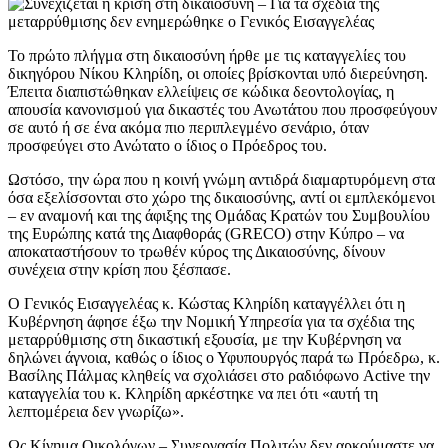
Το πρώτο πλήγμα στη δικαιοσύνη ήρθε με τις καταγγελίες του
δικηγόρου Νίκου Κληρίδη, οι οποίες βρίσκονται υπό διερεύνηση.
Έπειτα διαπιστώθηκαν ελλείψεις σε κώδικα δεοντολογίας, η
απουσία κανονισμού για δικαστές του Ανωτάτου που προσφεύγουν
σε αυτό ή σε ένα ακόμα πιο περιπλεγμένο σενάριο, όταν
προσφεύγει στο Ανώτατο ο ίδιος ο Πρόεδρος του.
Ωστόσο, την ώρα που η κοινή γνώμη αντιδρά διαμαρτυρόμενη στα
όσα εξελίσσονται στο χώρο της δικαιοσύνης, αντί οι εμπλεκόμενοι
– εν αναμονή και της άφιξης της Ομάδας Κρατών του Συμβουλίου
της Ευρώπης κατά της Διαφθοράς (GRECO) στην Κύπρο – να
αποκαταστήσουν το τρωθέν κύρος της Δικαιοσύνης, δίνουν
συνέχεια στην κρίση που ξέσπασε.
Ο Γενικός Εισαγγελέας κ. Κώστας Κληρίδη καταγγέλλει ότι η
Κυβέρνηση άφησε έξω την Νομική Υπηρεσία για τα σχέδια της
μεταρρύθμισης στη δικαστική εξουσία, με την Κυβέρνηση να
δηλώνει άγνοια, καθώς ο ίδιος ο Υφυπουργός παρά τω Πρόεδρω, κ.
Βασίλης Πάλμας κληθείς να σχολιάσει στο ραδιόφωνο Active την
καταγγελία του κ. Κληρίδη αρκέστηκε να πει ότι «αυτή τη
λεπτομέρεια δεν γνωρίζω».
Ως Κίνημα Οικολόγων – Συνεργασία Πολιτών δεν αρκούμαστε να