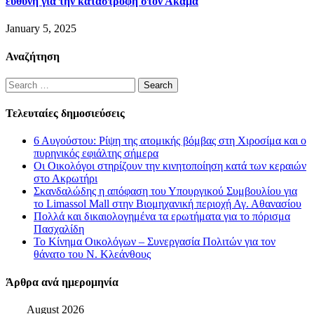
ευθύνη για την καταστροφή στον Ακάμα
January 5, 2025
Αναζήτηση
Search
for:
Τελευταίες δημοσιεύσεις
6 Αυγούστου: Ρίψη της ατομικής βόμβας στη Χιροσίμα και ο
πυρηνικός εφιάλτης σήμερα
Οι Οικολόγοι στηρίζουν την κινητοποίηση κατά των κεραιών
στο Ακρωτήρι
Σκανδαλώδης η απόφαση του Υπουργικού Συμβουλίου για
το Limassol Mall στην Βιομηχανική περιοχή Αγ. Αθανασίου
Πολλά και δικαιολογημένα τα ερωτήματα για το πόρισμα
Πασχαλίδη
Το Κίνημα Οικολόγων – Συνεργασία Πολιτών για τον
θάνατο του Ν. Κλεάνθους
Άρθρα ανά ημερομηνία
August 2026