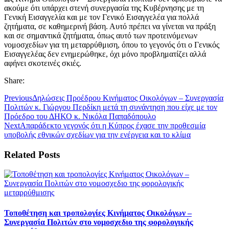
ακούμε ότι υπάρχει στενή συνεργασία της Κυβέρνησης με τη
Γενική Εισαγγελία και με τον Γενικό Εισαγγελέα για πολλά
ζητήματα, σε καθημερινή βάση. Αυτό πρέπει να γίνεται να πράξη
και σε σημαντικά ζητήματα, όπως αυτό των προτεινόμενων
νομοσχεδίων για τη μεταρρύθμιση, όπου το γεγονός ότι ο Γενικός
Εισαγγελέας δεν ενημερώθηκε, όχι μόνο προβληματίζει αλλά
αφήνει σκοτεινές σκιές.
Share:
Previous
Δηλώσεις Προέδρου Κινήματος Οικολόγων – Συνεργασία
Πολιτών κ. Γιώργου Περδίκη μετά τη συνάντηση που είχε με τον
Πρόεδρο του ΔΗΚΟ κ. Νικόλα Παπαδόπουλο
Next
Απαράδεκτο γεγονός ότι η Κύπρος έχασε την προθεσμία
υποβολής εθνικών σχεδίων για την ενέργεια και το κλίμα
Related Posts
Τοποθέτηση και τροπολογίες Κινήματος Οικολόγων –
Συνεργασία Πολιτών στο νομοσχεδιο της φορολογικής