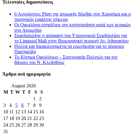
Τελευταίες δημοσιεύσεις
6 Αυγούστου: Ρίψη της ατομικής βόμβας στη Χιροσίμα και ο
πυρηνικός εφιάλτης σήμερα
Οι Οικολόγοι στηρίζουν την κινητοποίηση κατά των κεραιών
στο Ακρωτήρι
Σκανδαλώδης η απόφαση του Υπουργικού Συμβουλίου για
το Limassol Mall στην Βιομηχανική περιοχή Αγ. Αθανασίου
Πολλά και δικαιολογημένα τα ερωτήματα για το πόρισμα
Πασχαλίδη
Το Κίνημα Οικολόγων – Συνεργασία Πολιτών για τον
θάνατο του Ν. Κλεάνθους
Άρθρα ανά ημερομηνία
August 2026
M
T
W
T
F
S
S
1
2
3
4
5
6
7
8
9
10
11
12
13
14
15
16
17
18
19
20
21
22
23
24
25
26
27
28
29
30
31