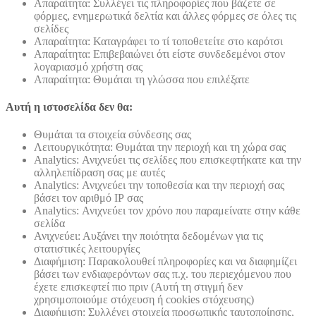
Απαραίτητα: Συλλέγει τις πληροφορίες που βάζετε σε
φόρμες, ενημερωτικά δελτία και άλλες φόρμες σε όλες τις
σελίδες
Απαραίτητα: Καταγράφει το τί τοποθετείτε στο καρότσι
Απαραίτητα: Επιβεβαιώνει ότι είστε συνδεδεμένοι στον
λογαριασμό χρήστη σας
Απαραίτητα: Θυμάται τη γλώσσα που επιλέξατε
Αυτή η ιστοσελίδα δεν θα:
Θυμάται τα στοιχεία σύνδεσης σας
Λειτουργικότητα: Θυμάται την περιοχή και τη χώρα σας
Analytics: Ανιχνεύει τις σελίδες που επισκεφτήκατε και την
αλληλεπίδραση σας με αυτές
Analytics: Ανιχνεύει την τοποθεσία και την περιοχή σας
βάσει τον αριθμό ΙΡ σας
Analytics: Ανιχνεύει τον χρόνο που παραμείνατε στην κάθε
σελίδα
Ανιχνεύει: Αυξάνει την ποιότητα δεδομένων για τις
στατιστικές λειτουργίες
Διαφήμιση: Παρακολουθεί πληροφορίες και να διαφημίζει
βάσει των ενδιαφερόντων σας π.χ. του περιεχόμενου που
έχετε επισκεφτεί πιο πριν (Αυτή τη στιγμή δεν
χρησιμοποιούμε στόχευση ή cookies στόχευσης)
Διαφήμιση: Συλλέγει στοιχεία προσωπικής ταυτοποίησης,