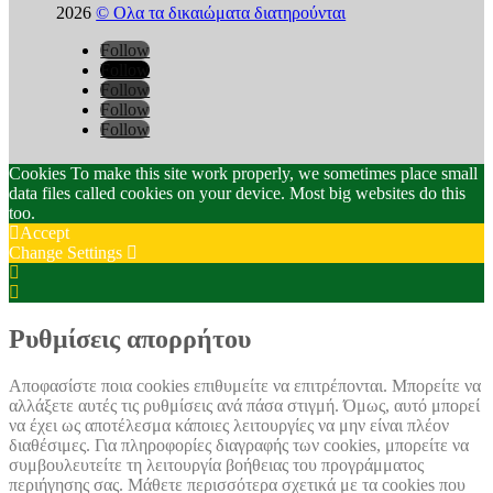
2026
© Ολα τα δικαιώματα διατηρούνται
Follow
Follow
Follow
Follow
Follow
Cookies To make this site work properly, we sometimes place small
data files called cookies on your device. Most big websites do this
too.
Accept
Change Settings
Cookie
Box
Cookie
Settings
Box
Settings
Ρυθμίσεις απορρήτου
Αποφασίστε ποια cookies επιθυμείτε να επιτρέπονται. Μπορείτε να
αλλάξετε αυτές τις ρυθμίσεις ανά πάσα στιγμή. Όμως, αυτό μπορεί
να έχει ως αποτέλεσμα κάποιες λειτουργίες να μην είναι πλέον
διαθέσιμες. Για πληροφορίες διαγραφής των cookies, μπορείτε να
συμβουλευτείτε τη λειτουργία βοήθειας του προγράμματος
περιήγησης σας. Μάθετε περισσότερα σχετικά με τα cookies που