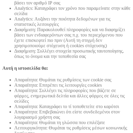
βάσει τον αριθμό ΙΡ σας
Analytics: Καταγράφει τον χρόνο που παραμείνατε στην κάθε
σελίδα
Analytics: Αυξάνει την ποιότητα δεδομένων για τις
στατιστικές λειτουργίες
Διαφήμιση: Παρακολουθεί πληροφορίες και να διαφημίζει
βάσει των ενδιαφερόντων σας π.χ. του περιεχόμενου που
έχετε επισκεφτεί πιο πριν (Αυτή τη στιγμή δεν
χρησιμοποιούμε στόχευση ή cookies στόχευσης)
Διαφήμιση: Συλλέγει στοιχεία προσωπικής ταυτοποίησης,
όπως το όνομα και την τοποθεσία σας
Αυτή η ιστοσελίδα θα:
Απαραίτητα: Θυμάται τις ρυθμίσεις των cookie σας
Απαραίτητα: Επιτρέπει τις λειτουργίες cookies
Απαραίτητα: Συλλέγει τις πληροφορίες που βάζετε σε
φόρμες, ενημερωτικά δελτία και άλλες φόρμες σε όλες τις
σελίδες
Απαραίτητα: Καταγράφει το τί τοποθετείτε στο καρότσι
Απαραίτητα: Επιβεβαιώνει ότι είστε συνδεδεμένοι στον
λογαριασμό χρήστη σας
Απαραίτητα: Θυμάται τη γλώσσα που επιλέξατε
Λειτουργικότητα: Θυμάται τις ρυθμίσεις μέσων κοινωνικής