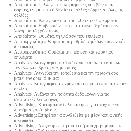
Απαραίτητα: Συλλέγει τις πληροφορίες που βάζετε σε
φόρμες, ενημερωτικά δελτία και άλλες φόρμες σε όλες τις
σελίδες
Απαραίτητα: Καταγράφει το τί τοποθετείτε στο καρότσι
Απαραίτητα: Επιβεβαιώνει ότι είστε συνδεδεμένοι στον
λογαριασμό χρήστη σας
Απαραίτητα: Θυμάται τη γλώσσα που επιλέξατε
Λειτουργικότητα: Θυμάται τις ρυθμίσεις μέσων κοινωνικής
δικτύωσης
Λειτουργικότητα: Θυμάται την περιοχή και χώρα που
επιλέξατε
Analytics: Καταγράφει τις σελίδες που επισκεφτήκατε και
την αλληλεπίδραση σας με αυτές
Analytics: Ανιχνεύει την τοποθεσία και την περιοχή σας
βάσει τον αριθμό ΙΡ σας
Analytics: Καταγράφει τον χρόνο που παραμείνατε στην κάθε
σελίδα
Analytics: Αυξάνει την ποιότητα δεδομένων για τις
στατιστικές λειτουργίες
Advertising: Χρησιμοποιεί πληροφορίες για στοχευμένη
διαφήμιση από τρίτους
Advertising: Επιτρέπει να συνδεθείτε με μέσα κοινωνικής
δικτύωσης
Advertising: Αναγνωρίζει τη συσκευή που χρησιμοποιείτε
Advertising: Συλλέγει στοιχεία προσωπικής ταυτοποίησης,