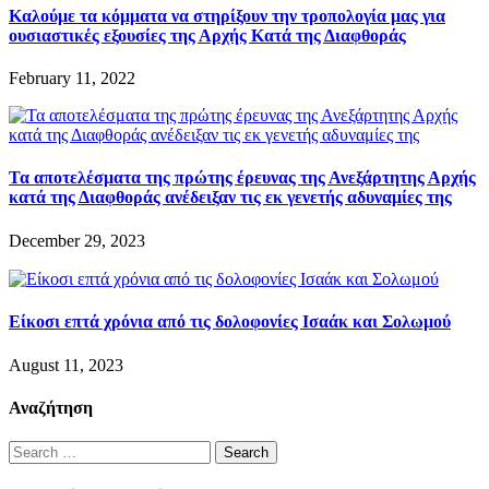
Καλούμε τα κόμματα να στηρίξουν την τροπολογία μας για
ουσιαστικές εξουσίες της Αρχής Κατά της Διαφθοράς
February 11, 2022
Τα αποτελέσματα της πρώτης έρευνας της Ανεξάρτητης Αρχής
κατά της Διαφθοράς ανέδειξαν τις εκ γενετής αδυναμίες της
December 29, 2023
Είκοσι επτά χρόνια από τις δολοφονίες Ισαάκ και Σολωμού
August 11, 2023
Αναζήτηση
Search
for: