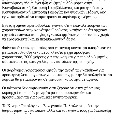
απαιτούμενη άδεια, έχει ήδη συζητηθεί δύο φορές στην
Κοινοβουλευτική Επιτροπή Περιβάλλοντος και μια φορά στην
Κοινοβουλευτική Επιτροπή Γεωργίας και Φυσικών Πόρων, δεν
έγινε κατορθωτό να σταματήσουν οι παράνομες ενέργειες.
Εχθές η ομάδα πρωτοβουλίας ενάντια στην επαναλειτουργία των
χοιροστασίων στην κοινότητα Ορούντας, κατήγγειλε ότι άρχισαν
εργασίες επαναλειτουργίας εγκαταλειμμένων χοιροστασίων χωρίς
να εξασφαλιστεί καμιά περιβαλλοντική άδεια.
Φαίνεται ότι επιχειρηματίας από γειτονική κοινότητα αποφάσισε να
μεταφέρει στο συγκεκριμένο κλειστό μέχρι πρόσφατα
χοιροστάσιο, 2000 χοίρους για πάχυνση και για περίοδο 3 μηνών,
σύμφωνα με τις καταγγελίες των κατοίκων της περιοχής.
Οι παράνομοι χοιροτρόφοι ζητούν την ανοχή των κατοίκων για
προσωρινή λειτουργία των χοιροστασίων, με την δικαιολογία ότι τα
λύματα θα μεταφέρονται σε γειτονική κοινότητα με αγωγό.
Οι κάτοικοι δεν συμφωνούν γιατί ξέρουν ότι στην χώρα μας
κυριαρχεί το «ουδέν μονιμότερο του προσωρινού» και
προετοιμάζονται για δυναμικές κινητοποιήσεις.
Το Κίνημα Οικολόγων – Συνεργασία Πολιτών στηρίζει την
διαμαρτυρία των κατοίκων αλλά και τον αγώνα τους για διαφύλαξη