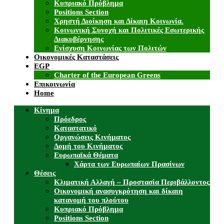
Κυπριακό Πρόβλημα
Positions Section
Χρηστή Διοίκηση και Δίκαιη Κοινωνία.
Κοινωνική Συνοχή και Πολιτικές Εσωτερικής
Διακυβέρνησης
Ενίσχυση Κοινωνίας των Πολιτών
Οικονομικές Καταστάσεις
EGP
Charter of the European Greens
Επικοινωνία
Home
Κίνημα
Πρόεδρος
Καταστατικό
Οργανώσεις Κινήματος
Δομή του Κινήματος
Ευρωπαϊκά Θέματα
Χάρτα των Ευρωπαίων Πρασίνων
Θέσεις
Κλιματική Αλλαγή – Προστασία Περιβάλλοντος
Οικονομική ανασυγκρότηση και δίκαιη
κατανομή του πλούτου
Κυπριακό Πρόβλημα
Positions Section