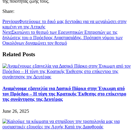
της ποιότητας ζωής τους.
Share:
Previous
Φυτεύουμε το δικό μας δεντράκι για να μεγαλώσει στην
καμένη γη της Αττικής
Next
Σκοτώνει το θεσμό των Ερευνητικών Επιτροπών με τις
δηλώσεις του ο Πρόεδρος Αναστασιάδης. Πρόταση νόμου των
Οικολόγων δυναμώνει τον θεσμό
Related Posts
Αναμένουμε εξαγγελία για Δασικό Πάρκο στην Έγκωμη από
τον Πρόεδρο – Η τύχη της Κρατικής Έκθεσης στο επίκεντρο
της συνάντησης της Δευτέρας
June 26, 2025