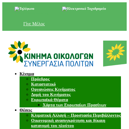
+357 22 518787
info@cyprusgreens.org
Γίνε Μέλος
Κίνημα
Πρόεδρος
Καταστατικό
Οργανώσεις Κινήματος
Δομή του Κινήματος
Ευρωπαϊκά Θέματα
Χάρτα των Ευρωπαίων Πρασίνων
Θέσεις
Κλιματική Αλλαγή – Προστασία Περιβάλλοντος
Οικονομική ανασυγκρότηση και δίκαιη
κατανομή του πλούτου