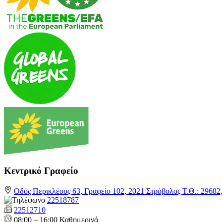
Κεντρικό Γραφείο
Οδός Περικλέους 63, Γραφείο 102, 2021 Στρόβολος Τ.Θ.: 2968
22518787
22512710
08:00 – 16:00 Καθημερινά