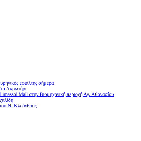
πυρηνικός εφιάλτης σήμερα
στο Ακρωτήρι
imassol Mall στην Βιομηχανική περιοχή Αγ. Αθανασίου
χαλίδη
 του Ν. Κλεάνθους