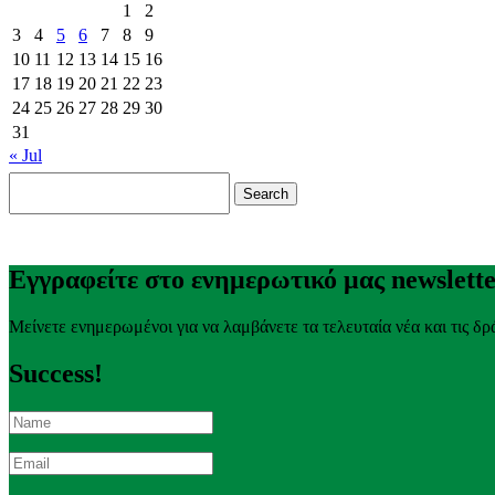
1
2
3
4
5
6
7
8
9
10
11
12
13
14
15
16
17
18
19
20
21
22
23
24
25
26
27
28
29
30
31
« Jul
Search
for:
Εγγραφείτε στο ενημερωτικό μας newslett
Μείνετε ενημερωμένοι για να λαμβάνετε τα τελευταία νέα και τις δρ
Success!