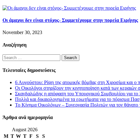
Οι άμαχοι δεν είναι στόχος- Συμμετέχουμε στην πορεία Ειρήνης
November 30, 2023
Αναζήτηση
Search
for:
Τελευταίες δημοσιεύσεις
6 Αυγούστου: Ρίψη της ατομικής βόμβας στη Χιροσίμα και ο 
Οι Οικολόγοι στηρίζουν την κινητοποίηση κατά των κεραιών 
Σκανδαλώδης η απόφαση του Υπουργικού Συμβουλίου για το L
Πολλά και δικαιολογημένα τα ερωτήματα για το πόρισμα Πασ
Το Κίνημα Οικολόγων – Συνεργασία Πολιτών για τον θάνατο
Άρθρα ανά ημερομηνία
August 2026
M
T
W
T
F
S
S