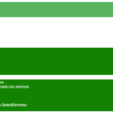
τος
νομή του πλούτου
ς Διακυβέρνησης