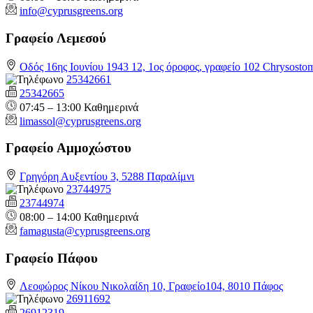
info@cyprusgreens.org
Γραφείο Λεμεσού
Οδός 16ης Ιουνίου 1943 12, 1ος όροφος, γραφείο 102 Chrysosto
25342661
25342665
07:45 – 13:00 Καθημερινά
limassol@
cyprusgreens.org
Γραφείο Αμμοχώστου
Γρηγόρη Αυξεντίου 3, 5288 Παραλίμνι
23744975
23744974
08:00 – 14:00 Καθημερινά
famagusta@
cyprusgreens.org
Γραφείο Πάφου
Λεοφώρος Νίκου Νικολαίδη 10, Γραφείο104, 8010 Πάφος
26911692
26912319