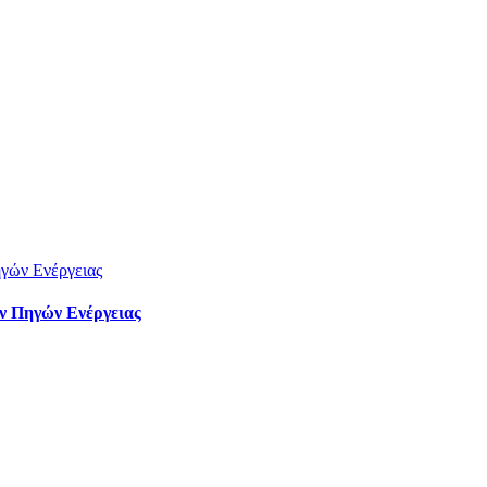
ων Πηγών Ενέργειας