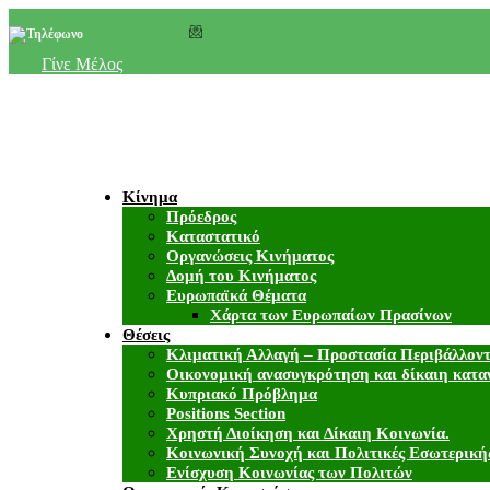
+357 22 518787
info@cyprusgreens.org
Γίνε Μέλος
Κίνημα
Πρόεδρος
Καταστατικό
Οργανώσεις Κινήματος
Δομή του Κινήματος
Ευρωπαϊκά Θέματα
Χάρτα των Ευρωπαίων Πρασίνων
Θέσεις
Κλιματική Αλλαγή – Προστασία Περιβάλλον
Οικονομική ανασυγκρότηση και δίκαιη κατα
Κυπριακό Πρόβλημα
Positions Section
Χρηστή Διοίκηση και Δίκαιη Κοινωνία.
Κοινωνική Συνοχή και Πολιτικές Εσωτερική
Ενίσχυση Κοινωνίας των Πολιτών