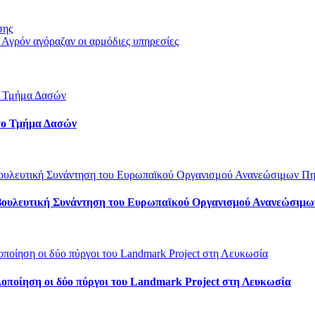
σης
Αγρόν αγόραζαν οι αρμόδιες υπηρεσίες
το Τμήμα Δασών
ινοβουλευτική Συνάντηση του Ευρωπαϊκού Οργανισμού Ανανεώσιμ
λοποίηση οι δύο πύργοι του Landmark Project στη Λευκωσία