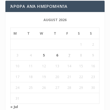
ΆΡΘΡΑ ΑΝΆ ΗΜΕΡΟΜΗΝΊΑ
AUGUST 2026
M
T
W
T
F
S
S
1
2
3
4
5
6
7
8
9
10
11
12
13
14
15
16
17
18
19
20
21
22
23
24
25
26
27
28
29
30
31
« Jul