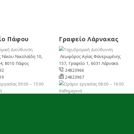
ίο Πάφου
Γραφείο Λάρνακας
 Νίκου Νικολαίδη 10,
Λεωφόρος Αγίας Φανερωμένης
4, 8010 Πάφος
157, Γραφείο 1, 6031 Λάρνακα
92
24823966
19
24823967
09:00 – 15:00
08:00 – 16:00
ά
Καθημερινά
cyprusgreens.org
larnaka@cyprusgreens.
org