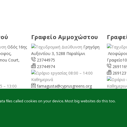
σού
Γραφείο Αμμοχώστου
Γραφε
Οδός 16ης
Γρηγόρη
ροφος,
Αυξεντίου 3, 5288 Παραλίμνι
Λεοφώρος
mou Court,
23744975
Γραφείο10
23744974
269116
08:00 – 14:00
269123
Καθημερινά
5 – 13:00
famagusta@
cyprusgreens.org
Καθημεριν
pafos@
ns.org
a files called cookies on your device. Most big websites do this too.