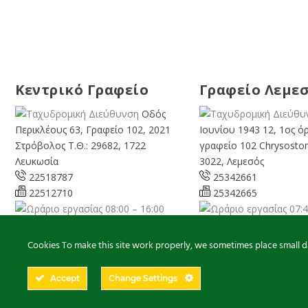
Κεντρικό Γραφείο
Γραφείο Λεμε
Οδός
Περικλέους 63, Γραφείο 102, 2021
Ιουνίου 1943 12, 1ος ό
Στρόβολος Τ.Θ.: 29682, 1722
γραφείο 102 Chrysosto
Λευκωσία
3022, Λεμεσός
22518787
25342661
22512710
25342665
08:00 – 16:00
07:4
Καθημερινά
Καθημερινά
info@cyprusgreens.org
limassol@
cyprusgree
Cookies To make this site work properly, we sometimes place small dat
Accept
Change Settings
2026
© Ολα τα δικαιώματα διατηρούνται