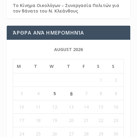
Το Κίνημα Οικολόγων – Συνεργασία Πολιτών για
τον θάνατο του Ν. Κλεάνθους
ΆΡΘΡΑ ΑΝΆ ΗΜΕΡΟΜΗΝΊΑ
AUGUST 2026
M
T
W
T
F
S
S
1
2
3
4
5
6
7
8
9
10
11
12
13
14
15
16
17
18
19
20
21
22
23
24
25
26
27
28
29
30