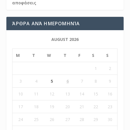
αποφάσεις
ΆΡΘΡΑ ΑΝΆ ΗΜΕΡΟΜΗΝΊΑ
AUGUST 2026
M
T
W
T
F
S
S
1
2
3
4
5
6
7
8
9
10
11
12
13
14
15
16
17
18
19
20
21
22
23
24
25
26
27
28
29
30