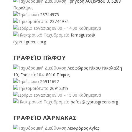
Γρηγόρη Αυξεντίου 3, 5288
Παραλίμνι
23744975
23744974
08:00 – 14:00 Καθημερινά
famagusta@
cyprusgreens.org
ΓΡΑΦΕΊΟ ΠΆΦΟΥ
Λεοφώρος Νίκου Νικολαίδη
10, Γραφείο104, 8010 Πάφος
26911692
26912319
09:00 – 15:00 Καθημερινά
pafos@cyprusgreens.org
ΓΡΑΦΕΊΟ ΛΆΡΝΑΚΑΣ
Λεωφόρος Αγίας