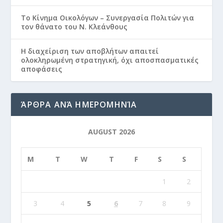
Το Κίνημα Οικολόγων – Συνεργασία Πολιτών για
τον θάνατο του Ν. Κλεάνθους
Η διαχείριση των αποβλήτων απαιτεί
ολοκληρωμένη στρατηγική, όχι αποσπασματικές
αποφάσεις
ΆΡΘΡΑ ΑΝΆ ΗΜΕΡΟΜΗΝΊΑ
AUGUST 2026
M
T
W
T
F
S
S
1
2
3
4
5
6
7
8
9