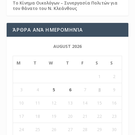
Το Κίνημα Οικολόγων – Συνεργασία Πολιτών για
τον θάνατο του Ν. Κλεάνθους
ΆΡΘΡΑ ΑΝΆ ΗΜΕΡΟΜΗΝΊΑ
AUGUST 2026
M
T
W
T
F
S
S
1
2
3
4
5
6
7
8
9
10
11
12
13
14
15
16
17
18
19
20
21
22
23
24
25
26
27
28
29
30