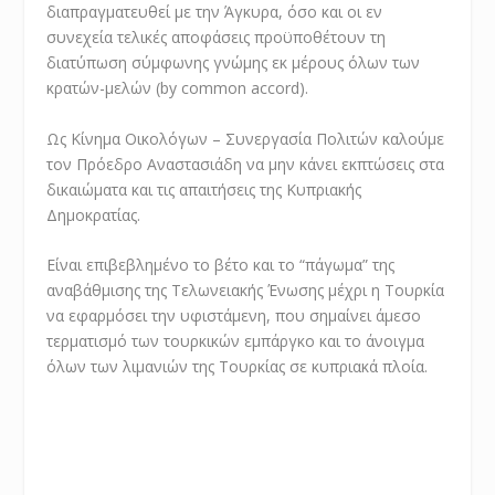
διαπραγματευθεί με την Άγκυρα, όσο και οι εν
συνεχεία τελικές αποφάσεις προϋποθέτουν τη
διατύπωση σύμφωνης γνώμης εκ μέρους όλων των
κρατών-μελών (by common accord).
Ως Κίνημα Οικολόγων – Συνεργασία Πολιτών καλούμε
τον Πρόεδρο Αναστασιάδη να μην κάνει εκπτώσεις στα
δικαιώματα και τις απαιτήσεις της Κυπριακής
Δημοκρατίας.
Είναι επιβεβλημένο το βέτο και το “πάγωμα” της
αναβάθμισης της Τελωνειακής Ένωσης μέχρι η Τουρκία
να εφαρμόσει την υφιστάμενη, που σημαίνει άμεσο
τερματισμό των τουρκικών εμπάργκο και το άνοιγμα
όλων των λιμανιών της Τουρκίας σε κυπριακά πλοία.