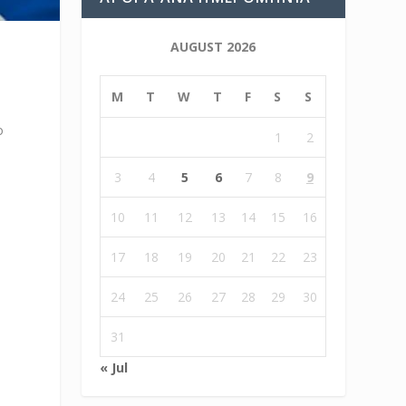
AUGUST 2026
M
T
W
T
F
S
S
ο
1
2
3
4
5
6
7
8
9
10
11
12
13
14
15
16
17
18
19
20
21
22
23
24
25
26
27
28
29
30
31
« Jul