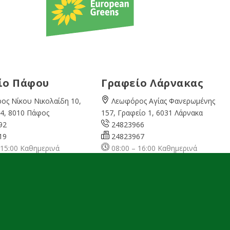
ίο Πάφου
Γραφείο Λάρνακας
ος Νίκου Νικολαίδη 10,
Λεωφόρος Αγίας Φανερωμένης
4, 8010 Πάφος
157, Γραφείο 1, 6031 Λάρνακα
92
24823966
19
24823967
 15:00 Καθημερινά
08:00 – 16:00 Καθημερινά
cyprusgreens.org
larnaka@cyprusgreens.
org