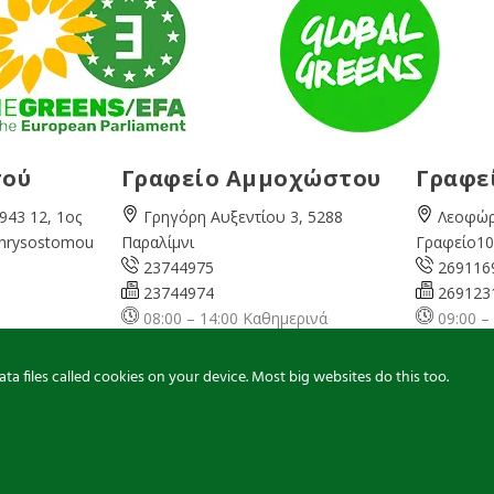
σού
Γραφείο Αμμοχώστου
Γραφε
943 12, 1ος
Γρηγόρη Αυξεντίου 3, 5288
Λεοφώρ
Chrysostomou
Παραλίμνι
Γραφείο10
23744975
269116
23744974
269123
08:00 – 14:00 Καθημερινά
09:00 –
ερινά
famagusta@
cyprusgreens.org
pafos@
ns.org
a files called cookies on your device. Most big websites do this too.