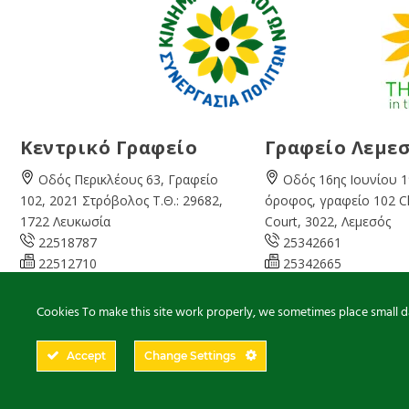
Κεντρικό Γραφείο
Γραφείο Λεμε
Οδός Περικλέους 63, Γραφείο
Οδός 16ης Ιουνίου 1
102, 2021 Στρόβολος Τ.Θ.: 29682,
όροφος, γραφείο 102 
1722 Λευκωσία
Court, 3022, Λεμεσός
22518787
25342661
22512710
25342665
08:00 – 16:00 Καθημερινά
07:45 – 13:00 Καθημ
info@cyprusgreens.org
limassol@
cyprusgree
Cookies To make this site work properly, we sometimes place small dat
Accept
Change Settings
2026
© Ολα τα δικαιώματα διατηρούνται