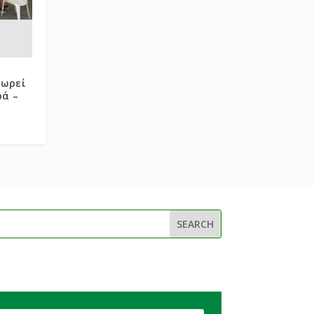
πωρεί
ρά –