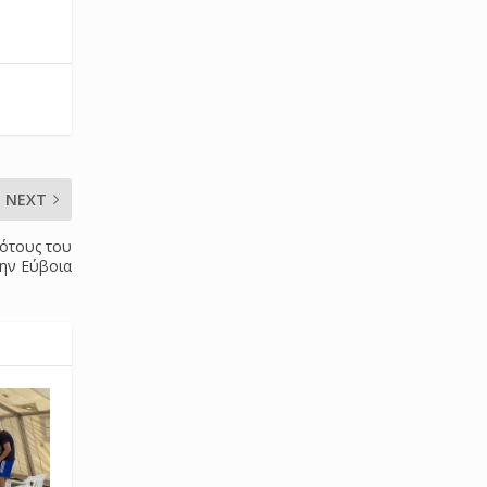
NEXT
λότους του
ην Εύβοια