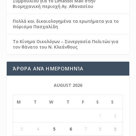
Συμβουλίου για το Limassol Mall στην
Βιομηχανική περιοχή Αγ. Αθανασίου
Πολλά και δικαιολογημένα τα ερωτήματα για το
πόρισμα Πασχαλίδη
Το Κίνημα Οικολόγων – Συνεργασία Πολιτών για
τον θάνατο του Ν. Κλεάνθους
ΆΡΘΡΑ ΑΝΆ ΗΜΕΡΟΜΗΝΊΑ
AUGUST 2026
M
T
W
T
F
S
S
1
2
3
4
5
6
7
8
9