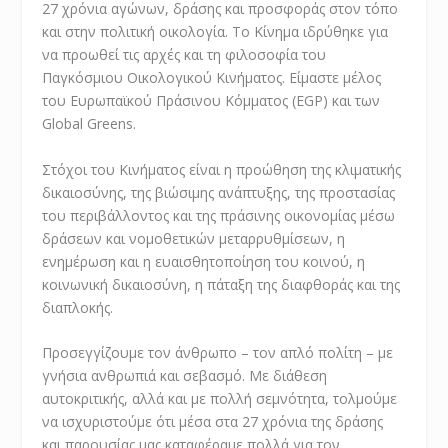
27 χρόνια αγώνων, δράσης και προσφοράς στον τόπο
και στην πολιτική οικολογία. Το Κίνημα ιδρύθηκε για
να προωθεί τις αρχές και τη φιλοσοφία του
Παγκόσμιου Οικολογικού Κινήματος. Είμαστε μέλος
του Ευρωπαϊκού Πράσινου Κόμματος (EGP) και των
Global Greens.
Στόχοι του Κινήματος είναι η προώθηση της κλιματικής
δικαιοσύνης, της βιώσιμης ανάπτυξης, της προστασίας
του περιβάλλοντος και της πράσινης οικονομίας μέσω
δράσεων και νομοθετικών μεταρρυθμίσεων, η
ενημέρωση και η ευαισθητοποίηση του κοινού, η
κοινωνική δικαιοσύνη, η πάταξη της διαφθοράς και της
διαπλοκής.
Προσεγγίζουμε τον άνθρωπο – τον απλό πολίτη – με
γνήσια ανθρωπιά και σεβασμό. Με διάθεση
αυτοκριτικής, αλλά και με πολλή σεμνότητα, τολμούμε
να ισχυριστούμε ότι μέσα στα 27 χρόνια της δράσης
και παρουσίας μας καταφέραμε πολλά για τον