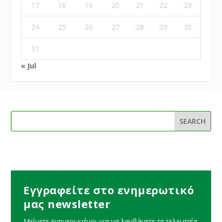
17
18
19
20
21
22
23
24
25
26
27
28
29
30
31
« Jul
Εγγραφείτε στο ενημερωτικό
μας newsletter
Μείνετε ενημερωμένοι για να λαμβάνετε τα τελευταία