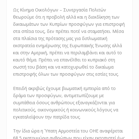
Ως Κίνημα Οικολόγων – Συνεργασία Πολιτών
θεωρούμε ότι η προβολή αλλά και η διεκδίκηση των
δικαιωμάτων των Κυπρίων προσφύγων για επιστροφή
στα σπίτια τους, δεν πρέπει ποτέ να σταματήσει. Μέσα
στα πλαίσια της πρότασης μας για διπλωματική
εκστρατεία ενημέρωσης της Ευρωπαϊκής Ένωσης αλλά
και στην Αμερική, πρέπει να περιλαμβάνει και αυτό το
καυτό θέμα. Πρέπει να επανέλθει το κυπριακό στη
σωστή του βάση και να κατοχυρωθεί το δικαίωμα
επιστροφής όλων των προσφύγων στις εστίες τους.
Επειδή ακριβώς έχουμε βιωματική εμπειρία από το
δράμα των προσφύγων, αντιμετωπίζουμε με
συμπάθεια όσους ανθρώπους εξαναγκάζονται για
πολιτικούς, οικονομικούς ή κοινωνικούς λόγους να
εγκαταλείψουν την πατρίδα τους.
Την ίδια ώρα η Ύπατη Αρμοστεία του ΟΗΕ αναφέρεται
68,5 εκατομμύρια ανθρώπων που είχαν εκτοπιστεί έως