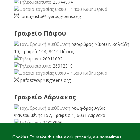
23744974
08:00 – 14:00 Καθημερινά
famagusta@
cyprusgreens.org
Γραφείο Πάφου
Λεοφώρος Νίκου Νικολαίδη
10, Γραφείο104, 8010 Πάφος
26911692
26912319
09:00 – 15:00 Καθημερινά
pafos@cyprusgreens.org
Γραφείο Λάρνακας
Λεωφόρος Αγίας
Φανερωμένης 157, Γραφείο 1, 6031 Λάρνακα
24823966
24823967
08:00 – 16:00 Καθημερινά
Cookies To make this site work properly, we sometimes