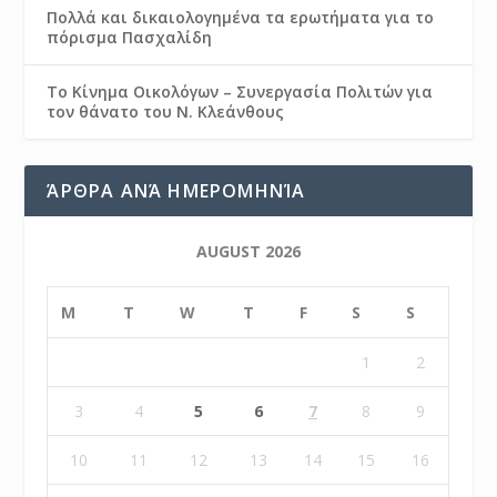
Πολλά και δικαιολογημένα τα ερωτήματα για το
πόρισμα Πασχαλίδη
Το Κίνημα Οικολόγων – Συνεργασία Πολιτών για
τον θάνατο του Ν. Κλεάνθους
ΆΡΘΡΑ ΑΝΆ ΗΜΕΡΟΜΗΝΊΑ
AUGUST 2026
M
T
W
T
F
S
S
1
2
3
4
5
6
7
8
9
10
11
12
13
14
15
16