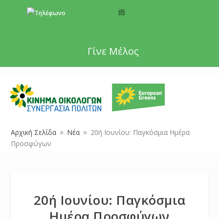
+357 22 518787
info@cyprusgreens.org
Γίνε Μέλος
Αρχική Σελίδα
Νέα
20ή Ιουνίου: Παγκόσμια Ημέρα
9
9
Προσφύγων
20ή Ιουνίου: Παγκόσμια
Ημέρα Προσφύγων