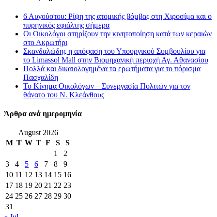
6 Αυγούστου: Ρίψη της ατομικής βόμβας στη Χιροσίμα και ο
πυρηνικός εφιάλτης σήμερα
Οι Οικολόγοι στηρίζουν την κινητοποίηση κατά των κεραιών
στο Ακρωτήρι
Σκανδαλώδης η απόφαση του Υπουργικού Συμβουλίου για
το Limassol Mall στην Βιομηχανική περιοχή Αγ. Αθανασίου
Πολλά και δικαιολογημένα τα ερωτήματα για το πόρισμα
Πασχαλίδη
Το Κίνημα Οικολόγων – Συνεργασία Πολιτών για τον
θάνατο του Ν. Κλεάνθους
Άρθρα ανά ημερομηνία
August 2026
M
T
W
T
F
S
S
1
2
3
4
5
6
7
8
9
10
11
12
13
14
15
16
17
18
19
20
21
22
23
24
25
26
27
28
29
30
31
« Jul