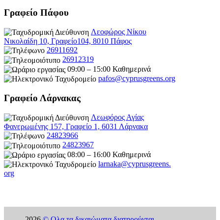
Γραφείο Πάφου
Λεοφώρος Νίκου
Νικολαίδη 10, Γραφείο104, 8010 Πάφος
26911692
26912319
09:00 – 15:00 Καθημερινά
pafos@cyprusgreens.org
Γραφείο Λάρνακας
Λεωφόρος Αγίας
Φανερωμένης 157, Γραφείο 1, 6031 Λάρνακα
24823966
24823967
08:00 – 16:00 Καθημερινά
larnaka@cyprusgreens.
org
2026
© Ολα τα δικαιώματα διατηρούνται