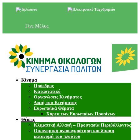
+357 22 518787
info@cyprusgreens.org
Γίνε Μέλος
Κίνημα
Πρόεδρος
Καταστατικό
Οργανώσεις Κινήματος
Δομή του Κινήματος
Ευρωπαϊκά Θέματα
Χάρτα των Ευρωπαίων Πρασίνων
Θέσεις
Κλιματική Αλλαγή – Προστασία Περιβάλλοντος
Οικονομική ανασυγκρότηση και δίκαιη
κατανομή του πλούτου