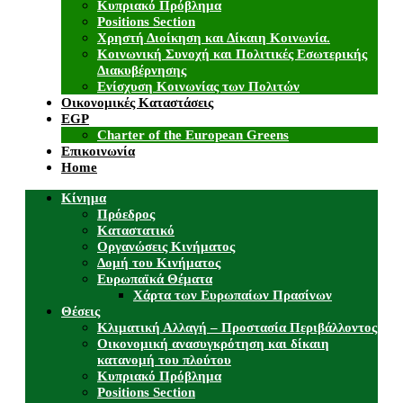
Κυπριακό Πρόβλημα
Positions Section
Χρηστή Διοίκηση και Δίκαιη Κοινωνία.
Κοινωνική Συνοχή και Πολιτικές Εσωτερικής
Διακυβέρνησης
Ενίσχυση Κοινωνίας των Πολιτών
Οικονομικές Καταστάσεις
EGP
Charter of the European Greens
Επικοινωνία
Home
Κίνημα
Πρόεδρος
Καταστατικό
Οργανώσεις Κινήματος
Δομή του Κινήματος
Ευρωπαϊκά Θέματα
Χάρτα των Ευρωπαίων Πρασίνων
Θέσεις
Κλιματική Αλλαγή – Προστασία Περιβάλλοντος
Οικονομική ανασυγκρότηση και δίκαιη
κατανομή του πλούτου
Κυπριακό Πρόβλημα
Positions Section