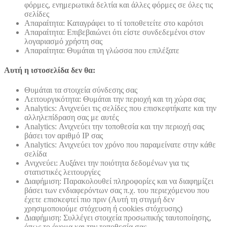
φόρμες, ενημερωτικά δελτία και άλλες φόρμες σε όλες τις
σελίδες
Απαραίτητα: Καταγράφει το τί τοποθετείτε στο καρότσι
Απαραίτητα: Επιβεβαιώνει ότι είστε συνδεδεμένοι στον
λογαριασμό χρήστη σας
Απαραίτητα: Θυμάται τη γλώσσα που επιλέξατε
Αυτή η ιστοσελίδα δεν θα:
Θυμάται τα στοιχεία σύνδεσης σας
Λειτουργικότητα: Θυμάται την περιοχή και τη χώρα σας
Analytics: Ανιχνεύει τις σελίδες που επισκεφτήκατε και την
αλληλεπίδραση σας με αυτές
Analytics: Ανιχνεύει την τοποθεσία και την περιοχή σας
βάσει τον αριθμό ΙΡ σας
Analytics: Ανιχνεύει τον χρόνο που παραμείνατε στην κάθε
σελίδα
Ανιχνεύει: Αυξάνει την ποιότητα δεδομένων για τις
στατιστικές λειτουργίες
Διαφήμιση: Παρακολουθεί πληροφορίες και να διαφημίζει
βάσει των ενδιαφερόντων σας π.χ. του περιεχόμενου που
έχετε επισκεφτεί πιο πριν (Αυτή τη στιγμή δεν
χρησιμοποιούμε στόχευση ή cookies στόχευσης)
Διαφήμιση: Συλλέγει στοιχεία προσωπικής ταυτοποίησης,
όπως το όνομα και την τοποθεσία σας