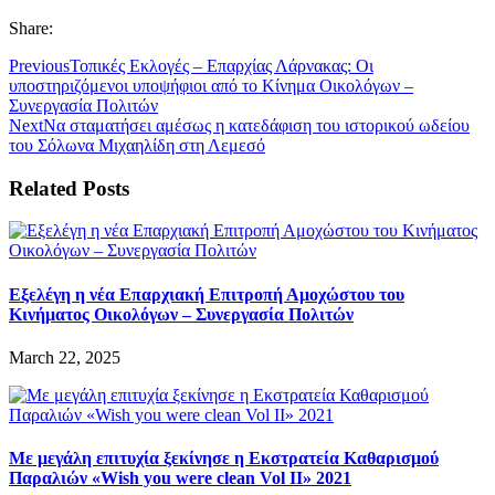
Share:
Previous
Τοπικές Εκλογές – Επαρχίας Λάρνακας: Οι
υποστηριζόμενοι υποψήφιοι από το Κίνημα Οικολόγων –
Συνεργασία Πολιτών
Next
Να σταματήσει αμέσως η κατεδάφιση του ιστορικού ωδείου
του Σόλωνα Μιχαηλίδη στη Λεμεσό
Related Posts
Εξελέγη η νέα Επαρχιακή Επιτροπή Αμοχώστου του
Κινήματος Οικολόγων – Συνεργασία Πολιτών
March 22, 2025
Με μεγάλη επιτυχία ξεκίνησε η Εκστρατεία Καθαρισμού
Παραλιών «Wish you were clean Vol II» 2021