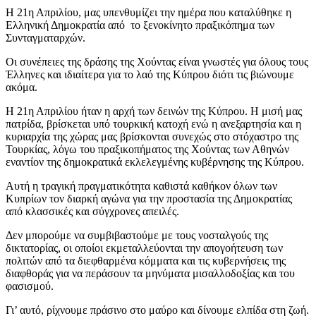
Η 21η Απριλίου, μας υπενθυμίζει την ημέρα που καταλύθηκε η
Ελληνική Δημοκρατία από το ξενοκίνητο πραξικόπημα των
Συνταγματαρχών.
Οι συνέπειες της δράσης της Χούντας είναι γνωστές για όλους τους
Έλληνες και ιδιαίτερα για το λαό της Κύπρου διότι τις βιώνουμε
ακόμα.
Η 21η Απριλίου ήταν η αρχή των δεινών της Κύπρου. Η μισή μας
πατρίδα, βρίσκεται υπό τουρκική κατοχή ενώ η ανεξαρτησία και η
κυριαρχία της χώρας μας βρίσκονται συνεχώς στο στόχαστρο της
Τουρκίας, λόγω του πραξικοπήματος της Χούντας των Αθηνών
εναντίον της δημοκρατικά εκλελεγμένης κυβέρνησης της Κύπρου.
Αυτή η τραγική πραγματικότητα καθιστά καθήκον όλων των
Κυπρίων τον διαρκή αγώνα για την προστασία της Δημοκρατίας
από κλασσικές και σύγχρονες απειλές.
Δεν μπορούμε να συμβιβαστούμε με τους νοσταλγούς της
δικτατορίας, οι οποίοι εκμεταλλεύονται την απογοήτευση των
πολιτών από τα διεφθαρμένα κόμματα και τις κυβερνήσεις της
διαφθοράς για να περάσουν τα μηνύματα μισαλλοδοξίας και του
φασισμού.
Γι’ αυτό, ρίχνουμε πράσινο στο μαύρο και δίνουμε ελπίδα στη ζωή.