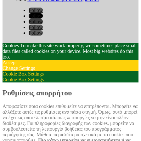
Follow
Follow
Follow
Follow
Follow
Cookies To make this site work properly, we sometimes place small
data files called cookies on your device. Most big websites do this
too.
Accept
Change Settings
Cookie Box Settings
Cookie Box Settings
Ρυθμίσεις απορρήτου
Αποφασίστε ποια cookies επιθυμείτε να επιτρέπονται. Μπορείτε να
αλλάξετε αυτές τις ρυθμίσεις ανά πάσα στιγμή. Όμως, αυτό μπορεί
να έχει ως αποτέλεσμα κάποιες λειτουργίες να μην είναι πλέον
διαθέσιμες. Για πληροφορίες διαγραφής των cookies, μπορείτε να
συμβουλευτείτε τη λειτουργία βοήθειας του προγράμματος
περιήγησης σας. Μάθετε περισσότερα σχετικά με τα cookies που
χρησιμοποιούμε.
Πιο κάτω μπορείτε να ενεργοποιήσετε ή να