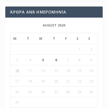
ΆΡΘΡΑ ΑΝΆ ΗΜΕΡΟΜΗΝΊΑ
AUGUST 2026
M
T
W
T
F
S
S
1
2
3
4
5
6
7
8
9
10
11
12
13
14
15
16
17
18
19
20
21
22
23
24
25
26
27
28
29
30
31