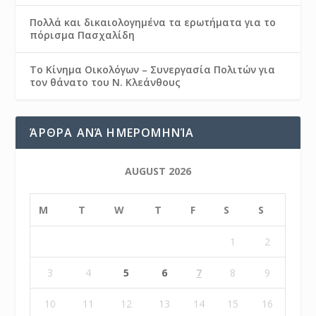
Πολλά και δικαιολογημένα τα ερωτήματα για το
πόρισμα Πασχαλίδη
Το Κίνημα Οικολόγων – Συνεργασία Πολιτών για
τον θάνατο του Ν. Κλεάνθους
ΆΡΘΡΑ ΑΝΆ ΗΜΕΡΟΜΗΝΊΑ
AUGUST 2026
M
T
W
T
F
S
S
1
2
3
4
5
6
7
8
9
10
11
12
13
14
15
16