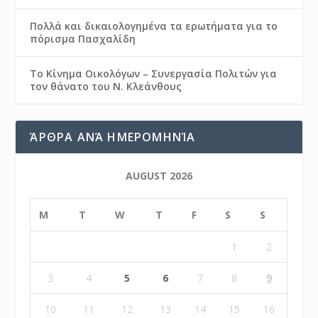
Πολλά και δικαιολογημένα τα ερωτήματα για το
πόρισμα Πασχαλίδη
Το Κίνημα Οικολόγων – Συνεργασία Πολιτών για
τον θάνατο του Ν. Κλεάνθους
ΆΡΘΡΑ ΑΝΆ ΗΜΕΡΟΜΗΝΊΑ
AUGUST 2026
M
T
W
T
F
S
S
1
2
3
4
5
6
7
8
9
10
11
12
13
14
15
16