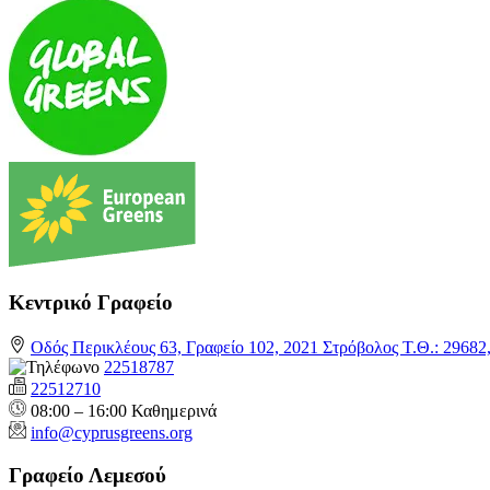
Κεντρικό Γραφείο
Οδός Περικλέους 63, Γραφείο 102, 2021 Στρόβολος Τ.Θ.: 2968
22518787
22512710
08:00 – 16:00 Καθημερινά
info@cyprusgreens.org
Γραφείο Λεμεσού