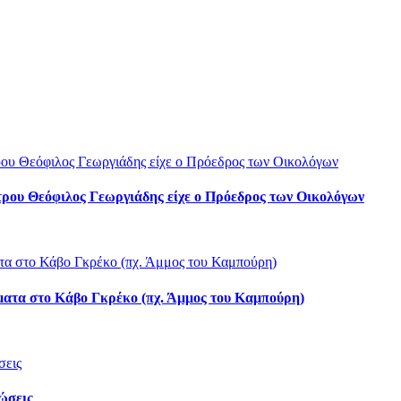
τρου Θεόφιλος Γεωργιάδης είχε ο Πρόεδρος των Οικολόγων
ματα στο Κάβο Γκρέκο (πχ. Άμμος του Καμπούρη)
λώσεις