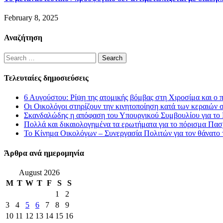
February 8, 2025
Αναζήτηση
Search
for:
Τελευταίες δημοσιεύσεις
6 Αυγούστου: Ρίψη της ατομικής βόμβας στη Χιροσίμα και ο 
Οι Οικολόγοι στηρίζουν την κινητοποίηση κατά των κεραιών 
Σκανδαλώδης η απόφαση του Υπουργικού Συμβουλίου για το L
Πολλά και δικαιολογημένα τα ερωτήματα για το πόρισμα Πασ
Το Κίνημα Οικολόγων – Συνεργασία Πολιτών για τον θάνατο
Άρθρα ανά ημερομηνία
August 2026
M
T
W
T
F
S
S
1
2
3
4
5
6
7
8
9
10
11
12
13
14
15
16