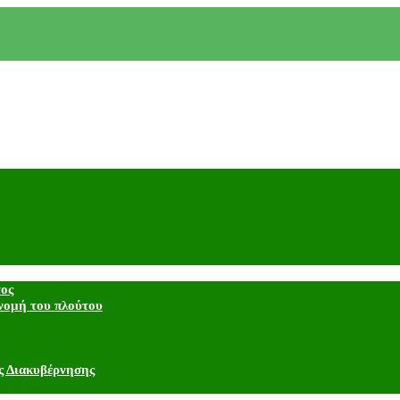
τος
νομή του πλούτου
ς Διακυβέρνησης