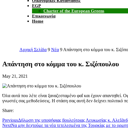
Οικονομικές Καταστάσεις
EGP
Charter of the European Greens
Επικοινωνία
Home
Αρχική Σελίδα
9
Νέα
9
Απάντηση στο κόμμα του κ. Σιζόπ
Απάντηση στο κόμμα του κ. Σιζόπουλου
May 21, 2021
Όλα αυτά που λέτε είναι ξαναζεσταμένο φαΐ και έχουν απαντηθεί.
Οφ
γνωστές σας μεθοδεύσεις. Η στάση σας αυτή δεν δείχνει πολιτικό π
Share:
Previous
Δήλωση της υποψήφιας βουλεύτριας Λευκωσίας κ. Αλεξάνδρ
Next
Να μην δεχτούμε τα νέα τετελεσμένα της Τουρκίας με το ορμ