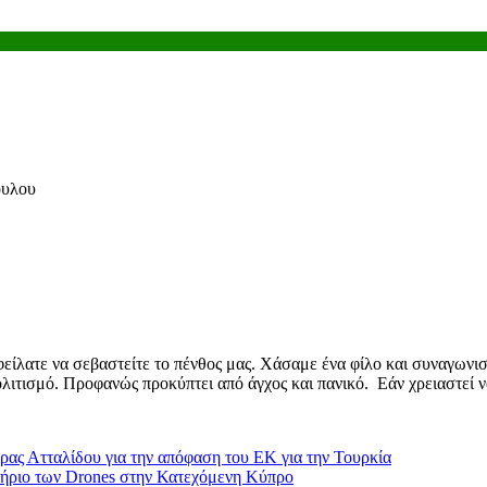
ουλου
είλατε να σεβαστείτε το πένθος μας. Χάσαμε ένα φίλο και συναγωνισ
ολιτισμό. Προφανώς προκύπτει από άγχος και πανικό. Εάν χρειαστεί 
ας Ατταλίδου για την απόφαση του ΕΚ για την Τουρκία
ητήριο των Drones στην Κατεχόμενη Κύπρο