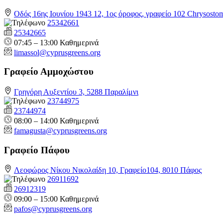
Οδός 16ης Ιουνίου 1943 12, 1ος όροφος, γραφείο 102 Chrysosto
25342661
25342665
07:45 – 13:00 Καθημερινά
limassol@
cyprusgreens.org
Γραφείο Αμμοχώστου
Γρηγόρη Αυξεντίου 3, 5288 Παραλίμνι
23744975
23744974
08:00 – 14:00 Καθημερινά
famagusta@
cyprusgreens.org
Γραφείο Πάφου
Λεοφώρος Νίκου Νικολαίδη 10, Γραφείο104, 8010 Πάφος
26911692
26912319
09:00 – 15:00 Καθημερινά
pafos@cyprusgreens.org