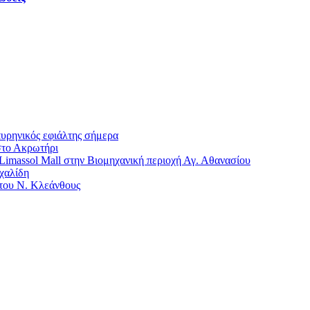
πυρηνικός εφιάλτης σήμερα
στο Ακρωτήρι
imassol Mall στην Βιομηχανική περιοχή Αγ. Αθανασίου
χαλίδη
 του Ν. Κλεάνθους