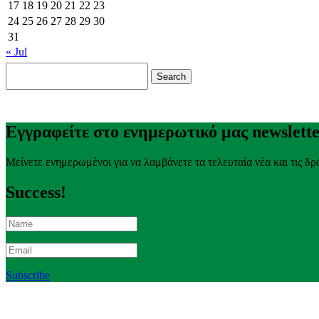
17
18
19
20
21
22
23
24
25
26
27
28
29
30
31
« Jul
Search
for:
Εγγραφείτε στο ενημερωτικό μας newslett
Μείνετε ενημερωμένοι για να λαμβάνετε τα τελευταία νέα και τις δρ
Success!
Subscribe