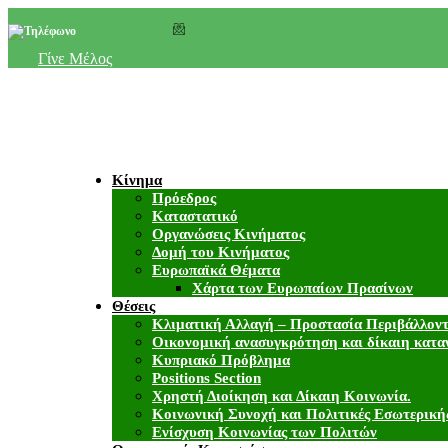
+357 22 518787
info@cyprusgreens.org
Γίνε Μέλος
Κίνημα
Πρόεδρος
Καταστατικό
Οργανώσεις Κινήματος
Δομή του Κινήματος
Ευρωπαϊκά Θέματα
Χάρτα των Ευρωπαίων Πρασίνων
Θέσεις
Κλιματική Αλλαγή – Προστασία Περιβάλλον
Οικονομική ανασυγκρότηση και δίκαιη κατα
Κυπριακό Πρόβλημα
Positions Section
Χρηστή Διοίκηση και Δίκαιη Κοινωνία.
Κοινωνική Συνοχή και Πολιτικές Εσωτερική
Ενίσχυση Κοινωνίας των Πολιτών