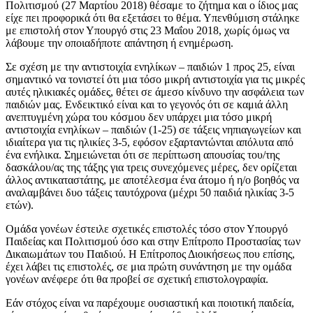
Πολιτισμού (27 Μαρτίου 2018) θέσαμε το ζήτημα και ο ίδιος μας
είχε πει προφορικά ότι θα εξετάσει το θέμα. Υπενθύμιση στάληκε
με επιστολή στον Υπουργό στις 23 Μαΐου 2018, χωρίς όμως να
λάβουμε την οποιαδήποτε απάντηση ή ενημέρωση.
Σε σχέση με την αντιστοιχία ενηλίκων – παιδιών 1 προς 25, είναι
σημαντικό να τονιστεί ότι μια τόσο μικρή αντιστοιχία για τις μικρές
αυτές ηλικιακές ομάδες, θέτει σε άμεσο κίνδυνο την ασφάλεια των
παιδιών μας. Ενδεικτικό είναι και το γεγονός ότι σε καμιά άλλη
ανεπτυγμένη χώρα του κόσμου δεν υπάρχει μια τόσο μικρή
αντιστοιχία ενηλίκων – παιδιών (1-25) σε τάξεις νηπιαγωγείων και
ιδιαίτερα για τις ηλικίες 3-5, εφόσον εξαρταντώνται απόλυτα από
ένα ενήλικα. Σημειώνεται ότι σε περίπτωση απουσίας του/της
δασκάλου/ας της τάξης για τρεις συνεχόμενες μέρες, δεν ορίζεται
άλλος αντικαταστάτης, με αποτέλεσμα ένα άτομο ή η/ο βοηθός να
αναλαμβάνει δυο τάξεις ταυτόχρονα (μέχρι 50 παιδιά ηλικίας 3-5
ετών).
Ομάδα γονέων έστειλε σχετικές επιστολές τόσο στον Υπουργό
Παιδείας και Πολιτισμού όσο και στην Επίτροπο Προστασίας των
Δικαιωμάτων του Παιδιού. Η Επίτροπος Διοικήσεως που επίσης,
έχει λάβει τις επιστολές, σε μια πρώτη συνάντηση με την ομάδα
γονέων ανέφερε ότι θα προβεί σε σχετική επιστολογραφία.
Εάν στόχος είναι να παρέχουμε ουσιαστική και ποιοτική παιδεία,