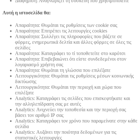
Διαφήμιση: Αναγνωρίζει τη συσκευή που χρησιμοποιείτε
Αυτή η ιστοσελίδα θα:
Απαραίτητα: Θυμάται τις ρυθμίσεις των cookie σας
Απαραίτητα: Επιτρέπει τις λειτουργίες cookies
Απαραίτητα: Συλλέγει τις πληροφορίες που βάζετε σε
φόρμες, ενημερωτικά δελτία και άλλες φόρμες σε όλες τις
σελίδες
Απαραίτητα: Καταγράφει το τί τοποθετείτε στο καρότσι
Απαραίτητα: Επιβεβαιώνει ότι είστε συνδεδεμένοι στον
λογαριασμό χρήστη σας
Απαραίτητα: Θυμάται τη γλώσσα που επιλέξατε
Λειτουργικότητα: Θυμάται τις ρυθμίσεις μέσων κοινωνικής
δικτύωσης
Λειτουργικότητα: Θυμάται την περιοχή και χώρα που
επιλέξατε
Analytics: Καταγράφει τις σελίδες που επισκεφτήκατε και
την αλληλεπίδραση σας με αυτές
Analytics: Ανιχνεύει την τοποθεσία και την περιοχή σας
βάσει τον αριθμό ΙΡ σας
Analytics: Καταγράφει τον χρόνο που παραμείνατε στην κάθε
σελίδα
Analytics: Αυξάνει την ποιότητα δεδομένων για τις
στατιστικές λειτουργίες