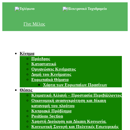
+357 22 518787
info@cyprusgreens.org
Γίνε Μέλος
Κίνημα
Πρόεδρος
Καταστατικό
Οργανώσεις Κινήματος
Δομή του Κινήματος
Ευρωπαϊκά Θέματα
Χάρτα των Ευρωπαίων Πρασίνων
Θέσεις
Κλιματική Αλλαγή – Προστασία Περιβάλλοντος
Οικονομική ανασυγκρότηση και δίκαιη
κατανομή του πλούτου
Κυπριακό Πρόβλημα
Positions Section
Χρηστή Διοίκηση και Δίκαιη Κοινωνία.
Κοινωνική Συνοχή και Πολιτικές Εσωτερικής