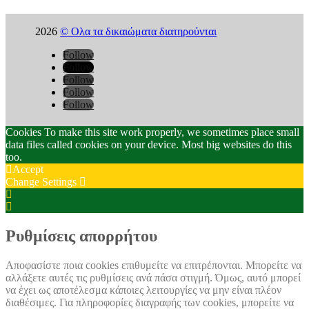
2026
© Ολα τα δικαιώματα διατηρούνται
Follow
Follow
Follow
Follow
Follow
Cookies To make this site work properly, we sometimes place small
data files called cookies on your device. Most big websites do this
too.
Accept
Change Settings
Cookie
Box
Cookie
Settings
Box
Settings
Ρυθμίσεις απορρήτου
Αποφασίστε ποια cookies επιθυμείτε να επιτρέπονται. Μπορείτε να
αλλάξετε αυτές τις ρυθμίσεις ανά πάσα στιγμή. Όμως, αυτό μπορεί
να έχει ως αποτέλεσμα κάποιες λειτουργίες να μην είναι πλέον
διαθέσιμες. Για πληροφορίες διαγραφής των cookies, μπορείτε να