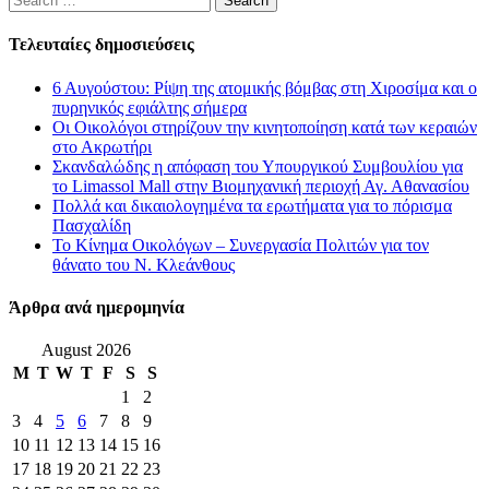
for:
Τελευταίες δημοσιεύσεις
6 Αυγούστου: Ρίψη της ατομικής βόμβας στη Χιροσίμα και ο
πυρηνικός εφιάλτης σήμερα
Οι Οικολόγοι στηρίζουν την κινητοποίηση κατά των κεραιών
στο Ακρωτήρι
Σκανδαλώδης η απόφαση του Υπουργικού Συμβουλίου για
το Limassol Mall στην Βιομηχανική περιοχή Αγ. Αθανασίου
Πολλά και δικαιολογημένα τα ερωτήματα για το πόρισμα
Πασχαλίδη
Το Κίνημα Οικολόγων – Συνεργασία Πολιτών για τον
θάνατο του Ν. Κλεάνθους
Άρθρα ανά ημερομηνία
August 2026
M
T
W
T
F
S
S
1
2
3
4
5
6
7
8
9
10
11
12
13
14
15
16
17
18
19
20
21
22
23