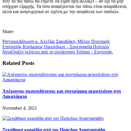
τότε τα πιο πάνω θα έπρεπε να είχαν ήδη αλλάξει – αν όχι να μην
υπήρχαν εξαρχής. Τα όσα αναφέρονται πιο πάνω είναι απαράδεκτα,
αλλά και ανησυχητικά σε σχέση με την ασφάλεια των παιδιών.
Share:
Previous
Δήλωση κ. Αλεξίας Σακαδάκη, Μέλος Πολιτικής
Επιτροπής Κινήματος Οικολόγων – Συνεργασία Πολιτών
Next
Ουδέν νεότερο από τη συνάντηση Τσίπρα – Ερντογάν.
Related Posts
Απέραντος σκουπιδότοπος και συντρίμμια αεροπλάνου στη
Λακατάμεια
November 4, 2021
Ξεκάθαρη κοροϊδία από τον Πρόεδρο Αναστασιάδη