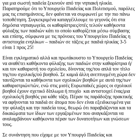
για μια σωστή παιδεία ξεκινούν από την νηπιακή ηλικία.
Παρατηρούμε ότι το Υπουργείο Παιδείας και Πολιτισμού, παρόλες
μας τις επισημάνσεις, δεν φαίνεται να συμφωνεί με την πιο πάνω
τοποθέτηση. Συγκεκριμένα καταγγέλλουμε το γεγονός ότι στα
δημόσια νηπιαγωγεία, οι καθαρίστριες/στές τελούν καθήκοντα
φύλαξης των παιδιών κάτι το οποίο καθορίζεται μέσω σύμβασης
και επίσης, σύμφωνα με τις πρόνοιες του Υπουργείου Παιδείας η
αντιστοιχία ενηλίκων – παιδιών σε τάξεις με παιδιά ηλικίας 3-5
είναι 1 προς 25!
Είναι εγκληματικό αλλά και πρωτάκουστο το Υπουργείο Παιδείας
να αναθέτει καθήκοντα φύλαξης των παιδιών στην καθαρίστρια ή/
και τον καθαριστή του σχολείου, δίνοντας της/του απλά τον τίτλο
της/του σχολικής/ού βοηθού. Σε καμιά άλλη ανεπτυγμένη χώρα δεν
ταυτίζονται τα καθήκοντα των σχολικών βοηθών με αυτά της/των
καθαριστριών/τών, ενώ στις μισές Ευρωπαϊκές χώρες οι σχολικοί
βοηθοί έχουν σχετικό δίπλωμα ή πτυχίο και αντιστοιχεί ένας/μια
σχολικός/ή βοηθός για κάθε τάξη. Πέραν τις παράδοξης πρακτικής
να αφήνονται τα παιδιά σε άτομα που δεν είναι εξειδικευμένα για
την φύλαξη και την παιδεία τους, θεωρώ ότι παραβιάζονται και τα
δικαιώματα των ίδιων των εργαζομένων που αναγκάζονται να
αναλαμβάνουν καθήκοντα πέραν των δυνατοτήτων και γνώσεων
τους.
Σε συνάντηση που είχαμε με τον Υπουργό Παιδείας και