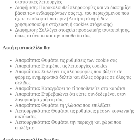
στατιστικές λειτουργίες
Διαφήμιση: Παρακολουθεί πληροφορίες και να διαφημίζει
βάσει των ενδιαφερόντων σας π.χ. του περιεχόμενου που
έχετε επισκεφτεί πιο πριν (Αυτή τη στιγμή δεν
χρησιμοποιούμε στόχευση ή cookies στόχευσης)
Διαφήμιση: Συλλέγει στοιχεία προσωπικής ταυτοποίησης,
όπως το όνομα και την τοποθεσία σας
Αυτή η ιστοσελίδα θα:
Απαραίτητα: Θυμάται τις ρυθμίσεις των cookie σας
Απαραίτητα: Επιτρέπει τις λειτουργίες cookies
Απαραίτητα: Συλλέγει τις πληροφορίες που βάζετε σε
φόρμες, ενημερωτικά δελτία και άλλες φόρμες σε όλες τις
σελίδες
Απαραίτητα: Καταγράφει το τί τοποθετείτε στο καρότσι
Απαραίτητα: Επιβεβαιώνει ότι είστε συνδεδεμένοι στον
λογαριασμό χρήστη σας
Απαραίτητα: Θυμάται τη γλώσσα που επιλέξατε
Λειτουργικότητα: Θυμάται τις ρυθμίσεις μέσων κοινωνικής
δικτύωσης
Λειτουργικότητα: Θυμάται την περιοχή και χώρα που
επιλέξατε
Αυτή η ιστοσελίδα δεν θα: