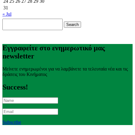
24
25
26
27
28
29
30
31
« Jul
Search
for:
Εγγραφείτε στο ενημερωτικό μας
newsletter
Μείνετε ενημερωμένοι για να λαμβάνετε τα τελευταία νέα και τις
δράσεις του Κινήματος
Success!
Subscribe