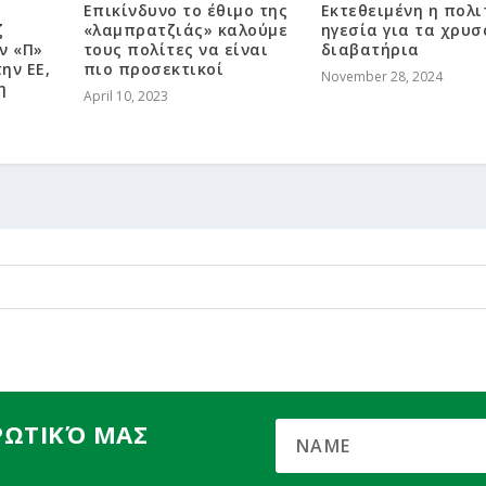
Επικίνδυνο το έθιμο της
Εκτεθειμένη η πολι
ζ
«λαμπρατζιάς» καλούμε
ηγεσία για τα χρυσ
ν «Π»
τους πολίτες να είναι
διαβατήρια
ην ΕΕ,
πιο προσεκτικοί
November 28, 2024
η
April 10, 2023
ΡΩΤΙΚΌ ΜΑΣ