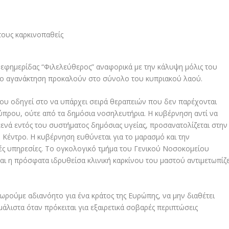
εφημερίδας “Φιλελεύθερος” αναφορικά με την κάλυψη μόλις του
νο αγανάκτηση προκαλούν στο σύνολο του κυπριακού λαού.
που οδηγεί στο να υπάρχει σειρά θεραπειών που δεν παρέχονται
ύπρου, ούτε από τα δημόσια νοσηλευτήρια. Η κυβέρνηση αντί να
κενά εντός του συστήματος δημόσιας υγείας, προσανατολίζεται στην
Κέντρο. Η κυβέρνηση ευθύνεται για το μαρασμό και την
ικές υπηρεσίες. Το ογκολογικό τμήμα του Γενικού Νοσοκομείου
ι η πρόσφατα ιδρυθείσα κλινική καρκίνου του μαστού αντιμετωπίζε
ρούμε αδιανόητο για ένα κράτος της Ευρώπης, να μην διαθέτει
άλιστα όταν πρόκειται για εξαιρετικά σοβαρές περιπτώσεις