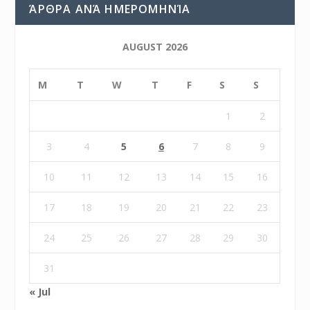
ΆΡΘΡΑ ΑΝΆ ΗΜΕΡΟΜΗΝΊΑ
AUGUST 2026
M
T
W
T
F
S
S
1
2
3
4
5
6
7
8
9
10
11
12
13
14
15
16
17
18
19
20
21
22
23
24
25
26
27
28
29
30
31
« Jul