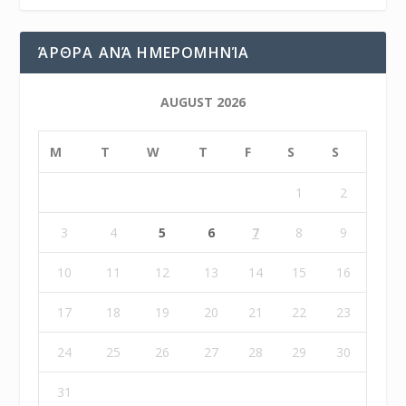
ΆΡΘΡΑ ΑΝΆ ΗΜΕΡΟΜΗΝΊΑ
AUGUST 2026
M
T
W
T
F
S
S
1
2
3
4
5
6
7
8
9
10
11
12
13
14
15
16
17
18
19
20
21
22
23
24
25
26
27
28
29
30
31