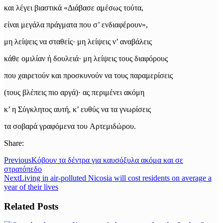
και λέγει βιαστικά «Διάβασε αμέσως τούτα,
είναι μεγάλα πράγματα που σ’ ενδιαφέρουν»,
μη λείψεις να σταθείς· μη λείψεις ν’ αναβάλεις
κάθε ομιλίαν ή δουλειά· μη λείψεις τους διαφόρους
που χαιρετούν και προσκυνούν να τους παραμερίσεις
(τους βλέπεις πιο αργά)· ας περιμένει ακόμη
κ’ η Σύγκλητος αυτή, κ’ ευθύς να τα γνωρίσεις
τα σοβαρά γραφόμενα του Aρτεμιδώρου.
Share:
Previous
Κόβουν τα δέντρα για καυσόξυλα ακόμα και σε
στρατόπεδο
Next
Living in air-polluted Nicosia will cost residents on average a
year of their lives
Related Posts