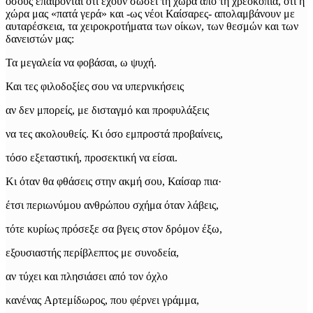
όσους επαίρονται ότι έχουν σώσει τη χώρα από τη χρεοκοπία, ότι η
χώρα μας «πατά γερά» και -ως νέοι Καίσαρες- απολαμβάνουν με
αυταρέσκεια, τα χειροκροτήματα των οίκων, των θεσμών και των
δανειστών μας:
Τα μεγαλεία να φοβάσαι, ω ψυχή.
Και τες φιλοδοξίες σου να υπερνικήσεις
αν δεν μπορείς, με δισταγμό και προφυλάξεις
να τες ακολουθείς. Κι όσο εμπροστά προβαίνεις,
τόσο εξεταστική, προσεκτική να είσαι.
Κι όταν θα φθάσεις στην ακμή σου, Καίσαρ πια·
έτσι περιωνύμου ανθρώπου σχήμα όταν λάβεις,
τότε κυρίως πρόσεξε σα βγεις στον δρόμον έξω,
εξουσιαστής περίβλεπτος με συνοδεία,
αν τύχει και πλησιάσει από τον όχλο
κανένας Aρτεμίδωρος, που φέρνει γράμμα,