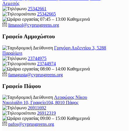
Λεμεσός
25342661
25342665
07:45 – 13:00 Καθημερινά
limassol@
cyprusgreens.org
Γραφείο Αμμοχώστου
Γρηγόρη Αυξεντίου 3, 5288
Παραλίμνι
23744975
23744974
08:00 – 14:00 Καθημερινά
famagusta@
cyprusgreens.org
Γραφείο Πάφου
Λεοφώρος Νίκου
Νικολαίδη 10, Γραφείο104, 8010 Πάφος
26911692
26912319
09:00 – 15:00 Καθημερινά
pafos@cyprusgreens.org