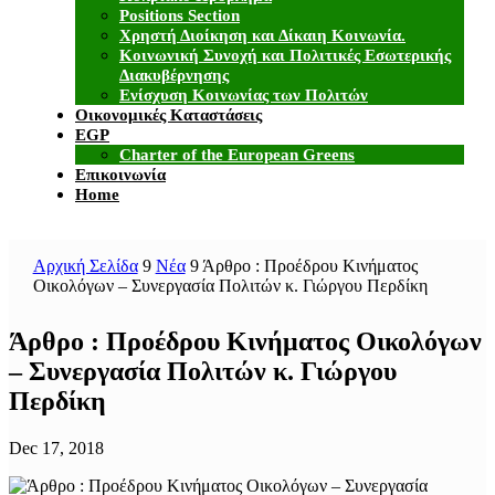
Positions Section
Χρηστή Διοίκηση και Δίκαιη Κοινωνία.
Κοινωνική Συνοχή και Πολιτικές Εσωτερικής
Διακυβέρνησης
Ενίσχυση Κοινωνίας των Πολιτών
Οικονομικές Καταστάσεις
EGP
Charter of the European Greens
Επικοινωνία
Home
Αρχική Σελίδα
9
Νέα
9
Άρθρο : Προέδρου Κινήματος
Οικολόγων – Συνεργασία Πολιτών κ. Γιώργου Περδίκη
Άρθρο : Προέδρου Κινήματος Οικολόγων
– Συνεργασία Πολιτών κ. Γιώργου
Περδίκη
Dec 17, 2018