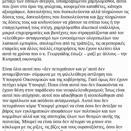
μεταξύ των οποίων άνεργοι, υποαμοιβόμενοι χαμηλόμισθοι, αυτοί
που ζουν στο όριο της φτώχειας, κουρεμένοι καταθέτες, κάτοχοι
αξιογράφων, δανειολήπτες που δυσκολεύονται αλλά πληρώνουν τις
δόσεις τους, δανειολήπτες που δυσκολεύονται και
δεν
πληρώνουν
τις δόσεις τους και κινδυνεύουν να χάσουν τα σπίτια τους ή την
επαγγελματική τους στέγη, χαμηλόμισθοι ιδιωτικοί υπάλληλοι,
μικροί επιχειρηματίες και βιοτέχνες που στραγγαλίζονται από τον
«ελεύθερο» ανταγωνισμό των ευνοούμενων ολιγοπωλίων του
λιανικού εμπορίου, απολυμένοι από τις τράπεζες, τις αεροπορικές
εταιρείες και άλλες πολλές επιχειρήσεις που έχουν κλείσει όλα
αυτά τα χρόνια που ο κ. Γεωργιάδης έσωζε – μαζί με άλλους – την
Κυπριακή οικονομία.
Είναι όλοι αυτοί που «δεν πετυχαίνουν και γι’ αυτό δεν
ανταμείβονται» σύμφωνα με τη φιλελεύθερη αντίληψη του
Υπουργού Οικονομικών και της κυβέρνησης. Γιατί όμως δεν έχουν
πετύχει κύριε Υπουργέ; Ποιοι είναι αυτοί που δεν δικαιούνται να
έχουν θέση στον παράδεισο του νεοφιλελευθερισμού; Ίσως είναι
αυτοί που ατύχησαν, αυτοί που αδικήθηκαν ή ισοπεδώθηκαν από
τον αχαλίνωτο και ασύδοτο ανταγωνισμό. Αυτοί που δεν
πετυχαίνουν κύριε Υπουργέ μπορεί να είναι όσοι δεν άντεξαν το
βάρος των εγκληματικών αποφάσεων των πολιτικών και των
κομμάτων αλλά και της αποτυχίας όλων των θεσμών αυτής της
πολιτείας. Μπορεί να είναι όσοι δεν πέτυχαν να μπουν στο
κύκλωμα με τις μίζες, τις βίζες και τους ουρανοξύστες, όσοι δεν