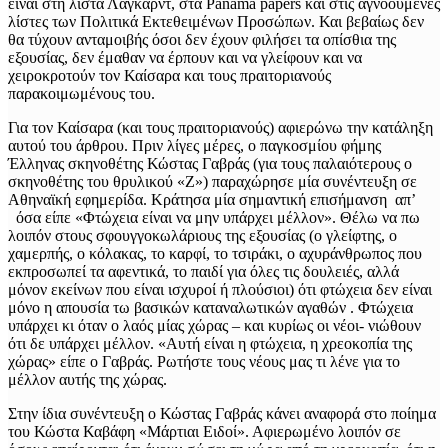
είναι στη λίστα Λαγκάρντ, στα Panama papers και στις αγνοούμενες
λίστες των Πολιτικά Εκτεθειμένων Προσώπων. Και βεβαίως δεν
θα τύχουν ανταμοιβής όσοι δεν έχουν φιλήσει τα οπίσθια της
εξουσίας, δεν έμαθαν να έρπουν και να γλείφουν και να
χειροκροτούν τον Καίσαρα και τους πραιτοριανούς
παρακοιμωμένους του.
Για τον Καίσαρα (και τους πραιτοριανούς) αφιερώνω την κατάληξη
αυτού του άρθρου. Πριν λίγες μέρες, ο παγκοσμίου φήμης
Έλληνας σκηνοθέτης Κώστας Γαβράς (για τους παλαιότερους ο
σκηνοθέτης του θρυλικού «Ζ») παραχώρησε μία συνέντευξη σε
Αθηναϊκή εφημερίδα. Κράτησα μία σημαντική επισήμανση απ’
όσα είπε «Φτώχεια είναι να μην υπάρχει μέλλον». Θέλω να πω
λοιπόν στους σφουγγοκωλάριους της εξουσίας (ο γλείφτης, ο
χαμερπής, ο κόλακας, το καρφί, το τσιράκι, ο αχυράνθρωπος που
εκπροσωπεί τα αφεντικά, το παιδί για όλες τις δουλειές, αλλά
μόνον εκείνων που είναι ισχυροί ή πλούσιοι) ότι φτώχεια δεν είναι
μόνο η απουσία τω βασικών καταναλωτικών αγαθών . Φτώχεια
υπάρχει κι όταν ο λαός μίας χώρας – και κυρίως οι νέοι- νιώθουν
ότι δε υπάρχει μέλλον. «Αυτή είναι η φτώχεια, η χρεοκοπία της
χώρας» είπε ο Γαβράς. Ρωτήστε τους νέους μας τι λένε για το
μέλλον αυτής της χώρας.
Στην ίδια συνέντευξη ο Κώστας Γαβράς κάνει αναφορά στο ποίημα
του Κώστα Καβάφη «Μάρτιαι Eιδοί». Αφιερωμένο λοιπόν σε