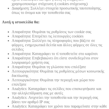
χρησιμοποιούμε στόχευση ή cookies στόχευσης)
Διαφήμιση: Συλλέγει στοιχεία προσωπικής ταυτοποίησης,
όπως το όνομα και την τοποθεσία σας
Αυτή η ιστοσελίδα θα:
Απαραίτητα: Θυμάται τις ρυθμίσεις των cookie σας
Απαραίτητα: Επιτρέπει τις λειτουργίες cookies
Απαραίτητα: Συλλέγει τις πληροφορίες που βάζετε σε
φόρμες, ενημερωτικά δελτία και άλλες φόρμες σε όλες τις
σελίδες
Απαραίτητα: Καταγράφει το τί τοποθετείτε στο καρότσι
Απαραίτητα: Επιβεβαιώνει ότι είστε συνδεδεμένοι στον
λογαριασμό χρήστη σας
Απαραίτητα: Θυμάται τη γλώσσα που επιλέξατε
Λειτουργικότητα: Θυμάται τις ρυθμίσεις μέσων κοινωνικής
δικτύωσης
Λειτουργικότητα: Θυμάται την περιοχή και χώρα που
επιλέξατε
Analytics: Καταγράφει τις σελίδες που επισκεφτήκατε και
την αλληλεπίδραση σας με αυτές
Analytics: Ανιχνεύει την τοποθεσία και την περιοχή σας
βάσει τον αριθμό ΙΡ σας
Analytics: Καταγράφει τον χρόνο που παραμείνατε στην κάθε