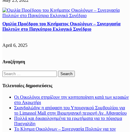
May 25, 2022
Ομιλία Προέδρου του Κινήματος Οικολόγων – Συνεργασία
Πολιτών στο Παγκύπριο Εκλογικό Συνέδριο
April 6, 2025
Αναζήτηση
Search
for:
Τελευταίες δημοσιεύσεις
Οι Οικολόγοι στηρίζουν την κινητοποίηση κατά των κεραιών
στο Ακρωτήρι
Σκανδαλώδης η απόφαση του Υπουργικού Συμβουλίου για
το Limassol Mall στην Βιομηχανική περιοχή Αγ. Αθανασίου
Πολλά και δικαιολογημένα τα ερωτήματα για το πόρισμα
Πασχαλίδη
Το Κίνημα Οικολόγων – Συνεργασία Πολιτών για τον