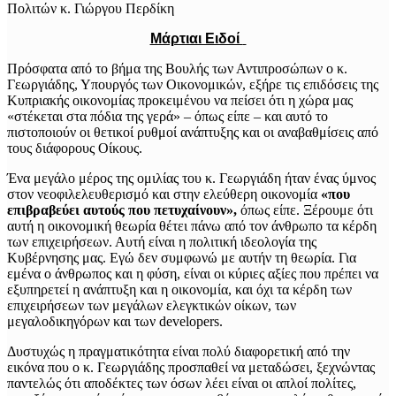
Μάρτιαι Ειδοί
Πρόσφατα από το βήμα της Βουλής των Αντιπροσώπων ο κ.
Γεωργιάδης, Υπουργός των Οικονομικών, εξήρε τις επιδόσεις της
Κυπριακής οικονομίας προκειμένου να πείσει ότι η χώρα μας
«στέκεται στα πόδια της γερά» – όπως είπε – και αυτό το
πιστοποιούν οι θετικοί ρυθμοί ανάπτυξης και οι αναβαθμίσεις από
τους διάφορους Οίκους.
Ένα μεγάλο μέρος της ομιλίας του κ. Γεωργιάδη ήταν ένας ύμνος
στον νεοφιλελευθερισμό και στην ελεύθερη οικονομία
«που
επιβραβεύει αυτούς που πετυχαίνουν»,
όπως είπε. Ξέρουμε ότι
αυτή η οικονομική θεωρία θέτει πάνω από τον άνθρωπο τα κέρδη
των επιχειρήσεων. Αυτή είναι η πολιτική ιδεολογία της
Κυβέρνησης μας. Εγώ δεν συμφωνώ με αυτήν τη θεωρία. Για
εμένα ο άνθρωπος και η φύση, είναι οι κύριες αξίες που πρέπει να
εξυπηρετεί η ανάπτυξη και η οικονομία, και όχι τα κέρδη των
επιχειρήσεων των μεγάλων ελεγκτικών οίκων, των
μεγαλοδικηγόρων και των developers.
Δυστυχώς η πραγματικότητα είναι πολύ διαφορετική από την
εικόνα που ο κ. Γεωργιάδης προσπαθεί να μεταδώσει, ξεχνώντας
παντελώς ότι αποδέκτες των όσων λέει είναι οι απλοί πολίτες,