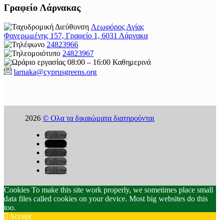
Γραφείο Λάρνακας
Λεωφόρος Αγίας
Φανερωμένης 157, Γραφείο 1, 6031 Λάρνακα
24823966
24823967
08:00 – 16:00 Καθημερινά
larnaka@cyprusgreens.
org
2026
© Ολα τα δικαιώματα διατηρούνται
Follow
Follow
Follow
Follow
Follow
Cookies To make this site work properly, we sometimes place small
data files called cookies on your device. Most big websites do this
too.
Accept