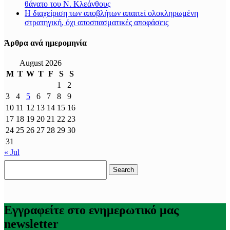
θάνατο του Ν. Κλεάνθους
Η διαχείριση των αποβλήτων απαιτεί ολοκληρωμένη
στρατηγική, όχι αποσπασματικές αποφάσεις
Άρθρα ανά ημερομηνία
August 2026
M
T
W
T
F
S
S
1
2
3
4
5
6
7
8
9
10
11
12
13
14
15
16
17
18
19
20
21
22
23
24
25
26
27
28
29
30
31
« Jul
Search
for:
Εγγραφείτε στο ενημερωτικό μας
newsletter