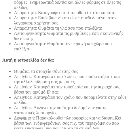
φόρμες, ενημερωτικά δελτία και άλλες φόρμες σε όλες τις
σελίδες
Απαραίτητα: Καταγράφει το τί τοποθετείτε στο καρότσι
Απαραίτητα: Επιβεβαιώνει ότι είστε συνδεδεμένοι στον
λογαριασμό χρήστη σας
Απαραίτητα: Θυμάται τη γλώσσα που επιλέξατε
Λειτουργικότητα: Θυμάται τις ρυθμίσεις μέσων κοινωνικής
δικτύωσης
Λειτουργικότητα: Θυμάται την περιοχή και χώρα που
επιλέξατε
Αυτή η ιστοσελίδα δεν θα:
Θυμάται τα στοιχεία σύνδεσης σας
Analytics: Καταγράφει τις σελίδες που επισκεφτήκατε και
την αλληλεπίδραση σας με αυτές
Analytics: Καταγράφει την τοποθεσία και την περιοχή σας
βάσει τον αριθμό ΙΡ σας
Analytics: Καταγράφει τον χρόνο που παραμείνατε στην κάθε
σελίδα
Analytics: Αυξάνει την ποιότητα δεδομένων για τις
στατιστικές λειτουργίες
Διαφήμιση: Παρακολουθεί πληροφορίες και να διαφημίζει
βάσει των ενδιαφερόντων σας π.χ. του περιεχόμενου που
έχετε επισκεφτεί πιο πριν (Αυτή τη στιγμή δεν