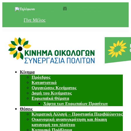
+357 22 518787
info@cyprusgreens.org
Γίνε Μέλος
Κίνημα
Πρόεδρος
Καταστατικό
Οργανώσεις Κινήματος
Δομή του Κινήματος
Ευρωπαϊκά Θέματα
Χάρτα των Ευρωπαίων Πρασίνων
Θέσεις
Κλιματική Αλλαγή – Προστασία Περιβάλλοντος
Οικονομική ανασυγκρότηση και δίκαιη
κατανομή του πλούτου
Κυπριακό Πρόβλημα