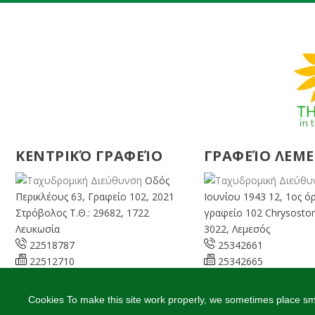
ΚΕΝΤΡΙΚΌ ΓΡΑΦΕΊΟ
ΓΡΑΦΕΊΟ ΛΕΜ
Οδός
Περικλέους 63, Γραφείο 102, 2021
Ιουνίου 1943 12, 1ος ό
Στρόβολος Τ.Θ.: 29682, 1722
γραφείο 102 Chrysosto
Λευκωσία
3022, Λεμεσός
22518787
25342661
22512710
25342665
08:00 – 16:00 Καθημερινά
07:45 – 13:00 Καθημ
info@cyprusgreens.org
limassol@
cyprusgree
Cookies To make this site work properly, we sometimes place smal