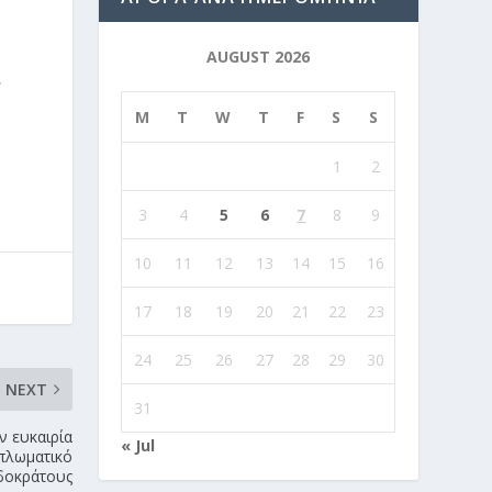
AUGUST 2026
,
M
T
W
T
F
S
S
1
2
3
4
5
6
7
8
9
10
11
12
13
14
15
16
17
18
19
20
21
22
23
24
25
26
27
28
29
30
NEXT
31
ν ευκαιρία
« Jul
ιπλωματικό
υδοκράτους