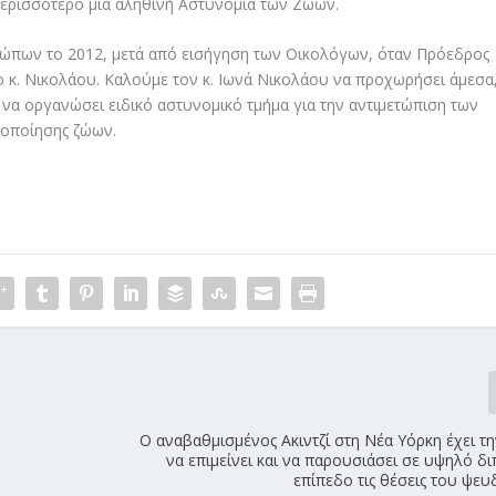
περισσότερο μια αληθινή Αστυνομία των Ζώων.
ώπων το 2012, μετά από εισήγηση των Οικολόγων, όταν Πρόεδρος
ο κ. Νικολάου. Καλούμε τον κ. Ιωνά Νικολάου να προχωρήσει άμεσα
 να οργανώσει ειδικό αστυνομικό τμήμα για την αντιμετώπιση των
κοποίησης ζώων.
Ο αναβαθμισμένος Ακιντζί στη Νέα Υόρκη έχει τη
να επιμείνει και να παρουσιάσει σε υψηλό δ
επίπεδο τις θέσεις του ψε