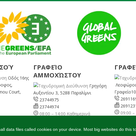
ΕΣΟΎ
ΓΡΑΦΕΊΟ
ΓΡΑΦΕ
ΑΜΜΟΧΏΣΤΟΥ
Οδός 16ης
ροφος,
Λεοφώρος
Γρηγόρη
mou Court,
Γραφείο10
Αυξεντίου 3, 5288 Παραλίμνι
269116
23744975
269123
23744974
09:00 –
08:00 – 14:00 Καθημερινά
ερινά
pafos@
famagusta@
cyprusgreens.org
ns.org
l data files called cookies on your device. Most big websites do this t