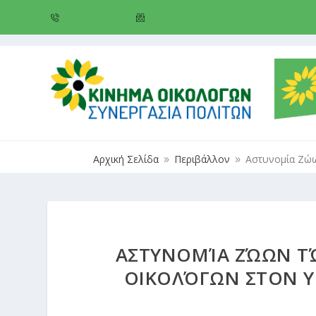
+357 22 518787
info@cyprusgreens.org
Αρχική Σελίδα
Περιβάλλον
Αστυνομία Ζώω
9
9
ΑΣΤΥΝΟΜΊΑ ΖΏΩΝ ΤΏ
ΟΙΚΟΛΌΓΩΝ ΣΤΟΝ Υ