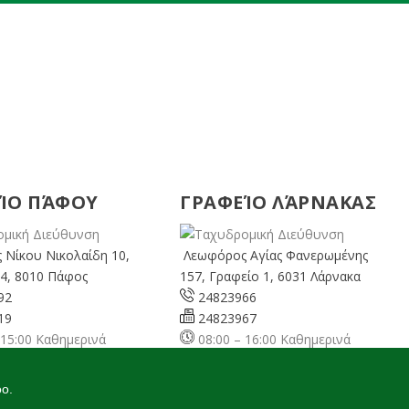
ΊΟ ΠΆΦΟΥ
ΓΡΑΦΕΊΟ ΛΆΡΝΑΚΑΣ
 Νίκου Νικολαίδη 10,
Λεωφόρος Αγίας Φανερωμένης
4, 8010 Πάφος
157, Γραφείο 1, 6031 Λάρνακα
92
24823966
19
24823967
 15:00 Καθημερινά
08:00 – 16:00 Καθημερινά
cyprusgreens.org
larnaka@cyprusgreens.
org
oo.