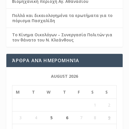
Βιομηχανική περιοχή Αγ. Αθανασίου
Πολλά και δικαιολογημένα τα ερωτήματα για το
πόρισμα Πασχαλίδη
Το Κίνημα Οικολόγων – Συνεργασία Πολιτών για
τον θάνατο του Ν. Κλεάνθους
ΆΡΘΡΑ ΑΝΆ ΗΜΕΡΟΜΗΝΊΑ
AUGUST 2026
M
T
W
T
F
S
S
1
2
3
4
5
6
7
8
9