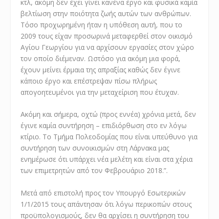
κτλ, ακόμη δεν έχει γίνει κανένα έργο και φυσικά καμία
βελτίωση στην ποιότητα ζωής αυτών των ανθρώπων.
Τόσο προχωρημένη ήταν η υπόθεση αυτή, που το
2009 τους είχαν προσωρινά μεταφερθεί στον οικισμό
Αγίου Γεωργίου για να αρχίσουν εργασίες στον χώρο
τον οποίο διέμεναν. Ωστόσο για ακόμη μια φορά,
έχουν μείνει έρμαια της απραξίας καθώς δεν έγινε
κάποιο έργο και επέστρεψαν πίσω πλήρως
απογοητευμένοι για την μεταχείριση που έτυχαν.
Ακόμη και σήμερα, οχτώ (προς εννέα) χρόνια μετά, δεν
έγινε καμία συντήρηση – επιδιόρθωση στο εν λόγω
κτίριο. Το Τμήμα Πολεοδομίας που είναι υπεύθυνο για
συντήρηση των συνοικισμών στη Λάρνακα μας
ενημέρωσε ότι υπάρχει νέα μελέτη και είναι στα χέρια
των επιμετρητών από τον Φεβρουάριο 2018.”.
Μετά από επιστολή προς τον Υπουργό Εσωτερικών
1/1/2015 τους απάντησαν ότι λόγω περικοπών στους
προϋπολογισμούς, δεν θα αρχίσει η συντήρηση του