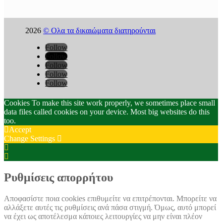
2026
© Ολα τα δικαιώματα διατηρούνται
Follow
Follow
Follow
Follow
Follow
Cookies To make this site work properly, we sometimes place small
data files called cookies on your device. Most big websites do this
too.
Accept
Change Settings
Cookie
Box
Cookie
Settings
Box
Settings
Ρυθμίσεις απορρήτου
Αποφασίστε ποια cookies επιθυμείτε να επιτρέπονται. Μπορείτε να
αλλάξετε αυτές τις ρυθμίσεις ανά πάσα στιγμή. Όμως, αυτό μπορεί
να έχει ως αποτέλεσμα κάποιες λειτουργίες να μην είναι πλέον