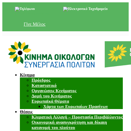
+357 22 518787
info@cyprusgreens.org
Γίνε Μέλος
Κίνημα
Πρόεδρος
Καταστατικό
Οργανώσεις Κινήματος
Δομή του Κινήματος
Ευρωπαϊκά Θέματα
Χάρτα των Ευρωπαίων Πρασίνων
Θέσεις
Κλιματική Αλλαγή – Προστασία Περιβάλλοντος
Οικονομική ανασυγκρότηση και δίκαιη
κατανομή του πλούτου