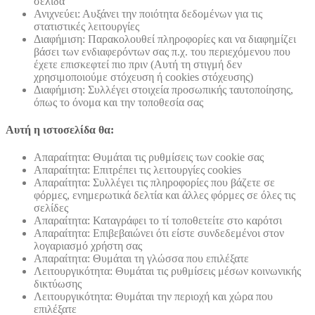
σελίδα
Ανιχνεύει: Αυξάνει την ποιότητα δεδομένων για τις
στατιστικές λειτουργίες
Διαφήμιση: Παρακολουθεί πληροφορίες και να διαφημίζει
βάσει των ενδιαφερόντων σας π.χ. του περιεχόμενου που
έχετε επισκεφτεί πιο πριν (Αυτή τη στιγμή δεν
χρησιμοποιούμε στόχευση ή cookies στόχευσης)
Διαφήμιση: Συλλέγει στοιχεία προσωπικής ταυτοποίησης,
όπως το όνομα και την τοποθεσία σας
Αυτή η ιστοσελίδα θα:
Απαραίτητα: Θυμάται τις ρυθμίσεις των cookie σας
Απαραίτητα: Επιτρέπει τις λειτουργίες cookies
Απαραίτητα: Συλλέγει τις πληροφορίες που βάζετε σε
φόρμες, ενημερωτικά δελτία και άλλες φόρμες σε όλες τις
σελίδες
Απαραίτητα: Καταγράφει το τί τοποθετείτε στο καρότσι
Απαραίτητα: Επιβεβαιώνει ότι είστε συνδεδεμένοι στον
λογαριασμό χρήστη σας
Απαραίτητα: Θυμάται τη γλώσσα που επιλέξατε
Λειτουργικότητα: Θυμάται τις ρυθμίσεις μέσων κοινωνικής
δικτύωσης
Λειτουργικότητα: Θυμάται την περιοχή και χώρα που
επιλέξατε