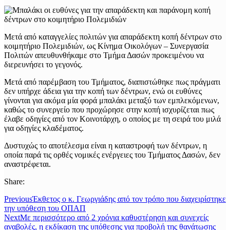
Μετά από καταγγελίες πολιτών για απαράδεκτη κοπή δέντρων στο
κοιμητήριο Πολεμιδιών, ως Κίνημα Οικολόγων – Συνεργασία
Πολιτών απευθυνθήκαμε στο Τμήμα Δασών προκειμένου να
διερευνήσει το γεγονός.
Μετά από παρέμβαση του Τμήματος, διαπιστώθηκε πως πράγματι
δεν υπήρχε άδεια για την κοπή των δέντρων, ενώ οι ευθύνες
γίνονται για ακόμα μία φορά μπαλάκι μεταξύ των εμπλεκόμενων,
καθώς το συνεργείο που προχώρησε στην κοπή ισχυρίζεται πως
έλαβε οδηγίες από τον Κοινοτάρχη, ο οποίος με τη σειρά του μιλά
για οδηγίες κλαδέματος.
Δυστυχώς το αποτέλεσμα είναι η καταστροφή των δέντρων, η
οποία παρά τις ορθές νομικές ενέργειες του Τμήματος Δασών, δεν
αναστρέφεται.
Share:
Previous
Έκθετος ο κ. Γεωργιάδης από τον τρόπο που διαχειρίστηκε
την υπόθεση του ΟΠΑΠ
Next
Με περισσότερο από 2 χρόνια καθυστέρηση και συνεχείς
αναβολές, η εκδίκαση της υπόθεσης για προβολή της θανάτωσης