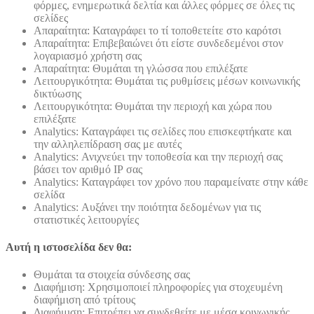
φόρμες, ενημερωτικά δελτία και άλλες φόρμες σε όλες τις
σελίδες
Απαραίτητα: Καταγράφει το τί τοποθετείτε στο καρότσι
Απαραίτητα: Επιβεβαιώνει ότι είστε συνδεδεμένοι στον
λογαριασμό χρήστη σας
Απαραίτητα: Θυμάται τη γλώσσα που επιλέξατε
Λειτουργικότητα: Θυμάται τις ρυθμίσεις μέσων κοινωνικής
δικτύωσης
Λειτουργικότητα: Θυμάται την περιοχή και χώρα που
επιλέξατε
Analytics: Καταγράφει τις σελίδες που επισκεφτήκατε και
την αλληλεπίδραση σας με αυτές
Analytics: Ανιχνεύει την τοποθεσία και την περιοχή σας
βάσει τον αριθμό ΙΡ σας
Analytics: Καταγράφει τον χρόνο που παραμείνατε στην κάθε
σελίδα
Analytics: Αυξάνει την ποιότητα δεδομένων για τις
στατιστικές λειτουργίες
Αυτή η ιστοσελίδα δεν θα:
Θυμάται τα στοιχεία σύνδεσης σας
Διαφήμιση: Χρησιμοποιεί πληροφορίες για στοχευμένη
διαφήμιση από τρίτους
Διαφήμιση: Επιτρέπει να συνδεθείτε με μέσα κοινωνικής