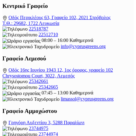
Κεντρικό Γραφείο
Οδός Περικλέους 63, Γραφείο 102, 2021 Στρόβολος
Τ.Θ.: 29682, 1722 Λευκωσία
22518787
22512710
08:00 – 16:00 Καθημερινά
info@cyprusgreens.org
Γραφείο Λεμεσού
Οδός 16ης Ιουνίου 1943 12, 1ος όροφος, γραφείο 102
Chrysostomou Court, 3022, Λεμεσός
25342661
25342665
07:45 – 13:00 Καθημερινά
limassol@
cyprusgreens.org
Γραφείο Αμμοχώστου
Γρηγόρη Αυξεντίου 3, 5288 Παραλίμνι
23744975
23744974