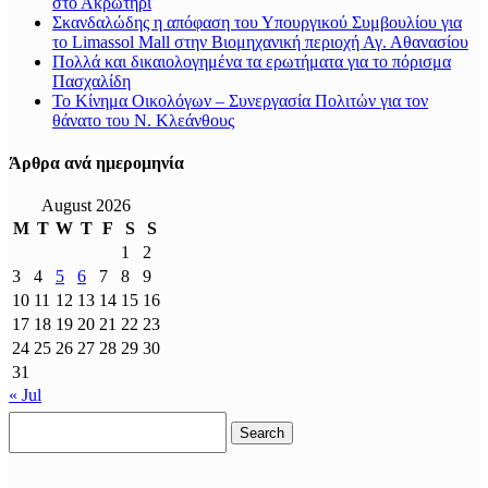
στο Ακρωτήρι
Σκανδαλώδης η απόφαση του Υπουργικού Συμβουλίου για
το Limassol Mall στην Βιομηχανική περιοχή Αγ. Αθανασίου
Πολλά και δικαιολογημένα τα ερωτήματα για το πόρισμα
Πασχαλίδη
Το Κίνημα Οικολόγων – Συνεργασία Πολιτών για τον
θάνατο του Ν. Κλεάνθους
Άρθρα ανά ημερομηνία
August 2026
M
T
W
T
F
S
S
1
2
3
4
5
6
7
8
9
10
11
12
13
14
15
16
17
18
19
20
21
22
23
24
25
26
27
28
29
30
31
« Jul
Search
for: