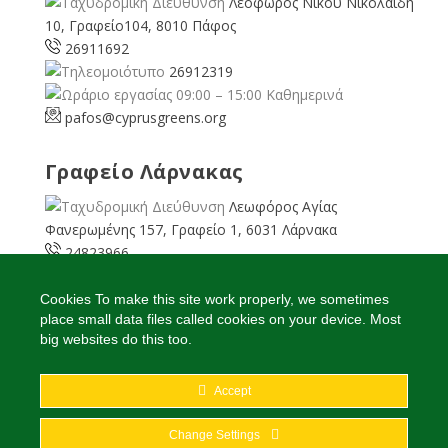
Λεοφώρος Νίκου Νικολαίδη
10, Γραφείο104, 8010 Πάφος
26911692
26912319
09:00 – 15:00 Καθημερινά
pafos@cyprusgreens.org
Γραφείο Λάρνακας
Λεωφόρος Αγίας
Φανερωμένης 157, Γραφείο 1, 6031 Λάρνακα
24823966
24823967
08:00 – 16:00 Καθημερινά
Cookies To make this site work properly, we sometimes
place small data files called cookies on your device. Most
larnaka@cyprusgreens.
org
big websites do this too.
Accept
2026
© Ολα τα δικαιώματα διατηρούνται
Change Settings