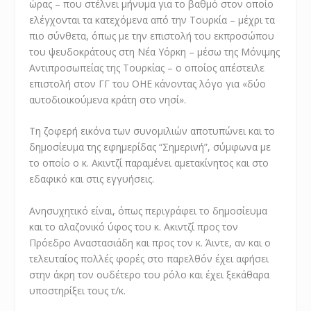
ώρας – που στέλνει μήνυμα για το βαθμό στον οποίο
ελέγχονται τα κατεχόμενα από την Τουρκία – μέχρι τα
πιο σύνθετα, όπως με την επιστολή του εκπροσώπου
του ψευδοκράτους στη Νέα Υόρκη – μέσω της Μόνιμης
Αντιπροσωπείας της Τουρκίας – ο οποίος απέστειλε
επιστολή στον ΓΓ του ΟΗΕ κάνοντας λόγο για «δύο
αυτοδιοικούμενα κράτη στο νησί».
Τη ζοφερή εικόνα των συνομιλιών αποτυπώνει και το
δημοσίευμα της εφημερίδας “Σημερινή”, σύμφωνα με
το οποίο ο κ. Ακιντζί παραμένει αμετακίνητος και στο
εδαφικό και στις εγγυήσεις.
Ανησυχητικό είναι, όπως περιγράφει το δημοσίευμα
και το αλαζονικό ύφος του κ. Ακιντζί προς τον
Πρόεδρο Αναστασιάδη και προς τον κ. Άιντε, αν και ο
τελευταίος πολλές φορές στο παρελθόν έχει αφήσει
στην άκρη τον ουδέτερο του ρόλο και έχει ξεκάθαρα
υποστηρίξει τους τ/κ.